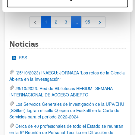
al 30/07/2026 (ambos incluídos)
1
2
3
...
95
Página
Página
Página
Páginas intermedias Use TAB 
Página
Noticias
RSS
(25/10/2023) INAECU: JORNADA ‘Los retos de la Ciencia
Abierta en la Investigación”
26/10/2023. Red de Bibliotecas REBIUM- SEMANA
INTERNACIONAL DE ACCESO ABIERTO
Los Servicios Generales de Investigación de la UPV/EHU
(SGIker) logran el sello Q-epea de Euskalit en la Carta de
Servicios para el periodo 2022-2024
Cerca de 40 profesionales de todo el Estado se reunirán
en la 5ª Reunión de Personal Técnico en Difracción de