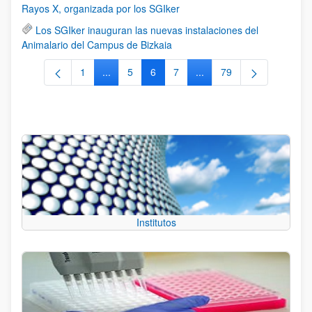
Rayos X, organizada por los SGIker
Los SGIker inauguran las nuevas instalaciones del
Animalario del Campus de Bizkaia
1
...
5
6
7
...
79
Página
Páginas intermedias Use TAB para desplazars
Página
Página
Página
Páginas intermedias Use
Página
Institutos