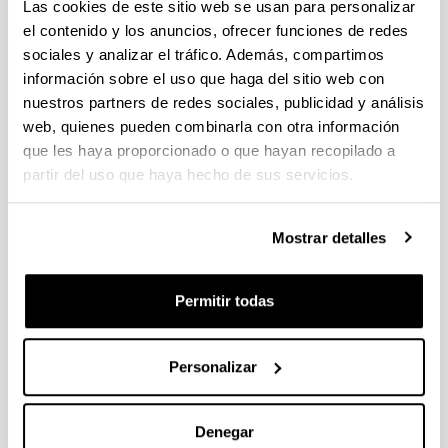
individuales 14/09/2026, propuestas coordinadas 11/09/2026
Las cookies de este sitio web se usan para personalizar
el contenido y los anuncios, ofrecer funciones de redes
FUNDACION LA CAIXA JUNIOR LEADER RETAINING
sociales y analizar el tráfico. Además, compartimos
PROGRAMME 2027
información sobre el uso que haga del sitio web con
Trámite abierto
nuestros partners de redes sociales, publicidad y análisis
CONVOCATORIA PARA LA CONTRATACIÓN DE
web, quienes pueden combinarla con otra información
PERSONAL INVESTIGADOR DOCTOR EN LA UPV/EHU
que les haya proporcionado o que hayan recopilado a
(2026)
partir del uso que haya hecho de sus servicios.
Trámite abierto (Plazo de presentación de solicitudes: 03/06/2026 -
25/06/2026 23:59)
Mostrar detalles
16/07/2026: Listado provisional de solicitudes admitidas y
excluidas para evaluación. Plazo alegaciones: del 17/07/2026
al 30/07/2026 (ambos incluídos)
Permitir todas
CONVOCATORIA 2026-I PARA LA CONTRATACIÓN DE
PERSONAL INVESTIGADOR EN FORMACIÓN EN LA EHU
FINANCIADO CON RECURSOS PROPIOS DE UN
Personalizar
GRUPO/PROYECTO DE INVESTIGACIÓN
09/07/2026: Fase 2. Resolución Definitiva de concedidos y
Denegar
denegados