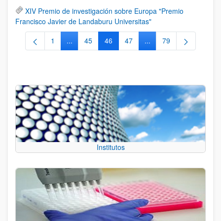
XIV Premio de investigación sobre Europa "Premio
Francisco Javier de Landaburu Universitas"
1
...
45
46
47
...
79
Página
Páginas intermedias Use TAB para desplazarse.
Página
Página
Página
Páginas intermedias Us
Página
Institutos