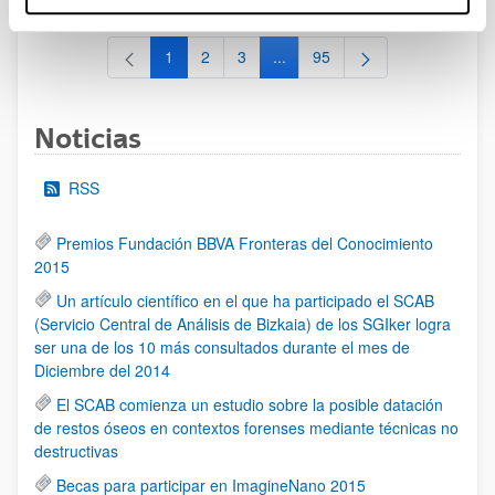
1
2
3
...
95
Página
Página
Página
Páginas intermedias Use TAB 
Página
Noticias
RSS
Premios Fundación BBVA Fronteras del Conocimiento
2015
Un artículo científico en el que ha participado el SCAB
(Servicio Central de Análisis de Bizkaia) de los SGIker logra
ser una de los 10 más consultados durante el mes de
Diciembre del 2014
El SCAB comienza un estudio sobre la posible datación
de restos óseos en contextos forenses mediante técnicas no
destructivas
Becas para participar en ImagineNano 2015