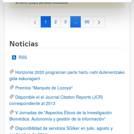
al 30/07/2026 (ambos incluídos)
1
2
3
...
95
Página
Página
Página
Páginas intermedias Use TAB 
Página
Noticias
RSS
Horizonte 2020 programan parte hartu nahi dutenentzako
gida eskuragarri
Premios "Marqués de Lozoya"
Disponible el el Journal Citation Reports (JCR)
correspondiente al 2013
V Jornadas de "Aspectos Éticos de la Investigación
Biomédica: Autonomía y gestión de la información"
Disponibilidad de servicios SGIker en julio, agosto y