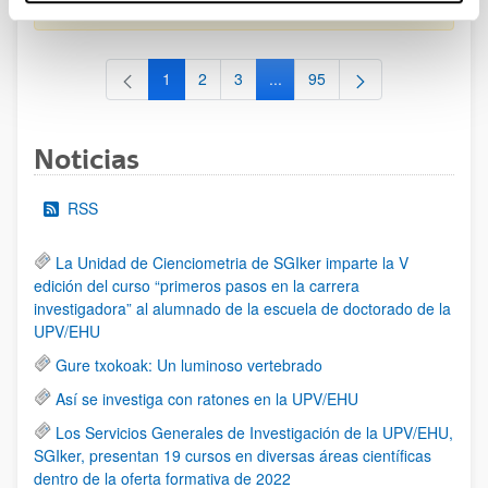
al 30/07/2026 (ambos incluídos)
1
2
3
...
95
Página
Página
Página
Páginas intermedias Use TAB 
Página
Noticias
RSS
La Unidad de Cienciometria de SGIker imparte la V
edición del curso “primeros pasos en la carrera
investigadora” al alumnado de la escuela de doctorado de la
UPV/EHU
Gure txokoak: Un luminoso vertebrado
Así se investiga con ratones en la UPV/EHU
Los Servicios Generales de Investigación de la UPV/EHU,
SGIker, presentan 19 cursos en diversas áreas científicas
dentro de la oferta formativa de 2022