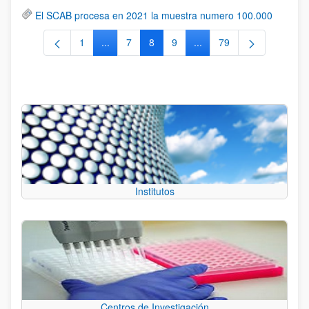
El SCAB procesa en 2021 la muestra numero 100.000
1
...
7
8
9
...
79
Página
Páginas intermedias Use TAB para desplazars
Página
Página
Página
Páginas intermedias Use
Página
Institutos
Centros de Investigación