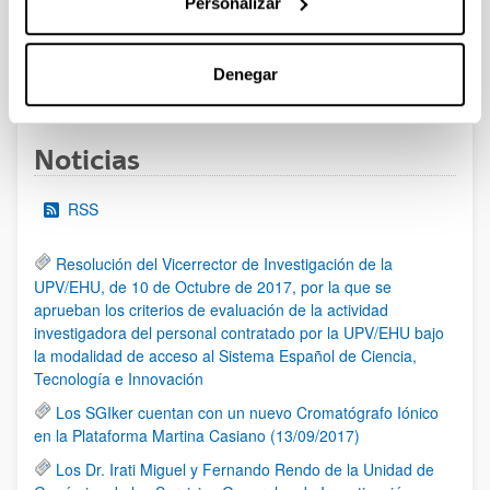
Personalizar
al 30/07/2026 (ambos incluídos)
Denegar
1
2
3
...
95
Página
Página
Página
Páginas intermedias Use TAB 
Página
Noticias
RSS
Resolución del Vicerrector de Investigación de la
UPV/EHU, de 10 de Octubre de 2017, por la que se
aprueban los criterios de evaluación de la actividad
investigadora del personal contratado por la UPV/EHU bajo
la modalidad de acceso al Sistema Español de Ciencia,
Tecnología e Innovación
Los SGIker cuentan con un nuevo Cromatógrafo Iónico
en la Plataforma Martina Casiano (13/09/2017)
Los Dr. Irati Miguel y Fernando Rendo de la Unidad de