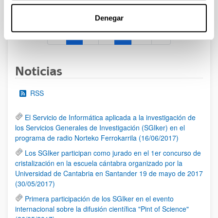
al 30/07/2026 (ambos incluídos)
Denegar
1
2
3
...
95
Página
Página
Página
Páginas intermedias Use TAB 
Página
Noticias
RSS
El Servicio de Informática aplicada a la investigación de
los Servicios Generales de Investigación (SGIker) en el
programa de radio Norteko Ferrokarrila (16/06/2017)
Los SGIker participan como jurado en el 1er concurso de
cristalización en la escuela cántabra organizado por la
Universidad de Cantabria en Santander 19 de mayo de 2017
(30/05/2017)
Primera participación de los SGIker en el evento
internacional sobre la difusión científica "Pint of Science"