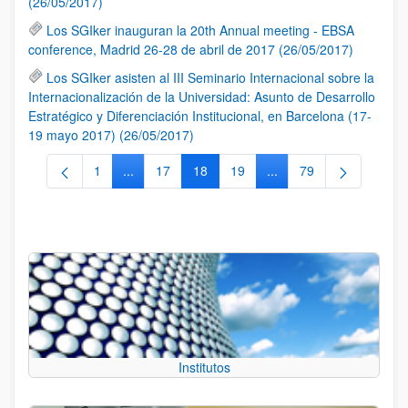
(26/05/2017)
Los SGIker inauguran la 20th Annual meeting - EBSA
conference, Madrid 26-28 de abril de 2017 (26/05/2017)
Los SGIker asisten al III Seminario Internacional sobre la
Internacionalización de la Universidad: Asunto de Desarrollo
Estratégico y Diferenciación Institucional, en Barcelona (17-
19 mayo 2017) (26/05/2017)
1
...
17
18
19
...
79
Página
Páginas intermedias Use TAB para desplazarse.
Página
Página
Página
Páginas intermedias Us
Página
Institutos