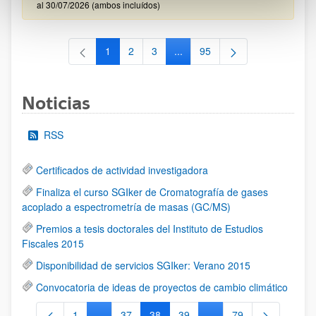
al 30/07/2026 (ambos incluídos)
1
2
3
...
95
Página
Página
Página
Páginas intermedias Use TAB 
Página
Noticias
RSS
Certificados de actividad investigadora
Finaliza el curso SGIker de Cromatografía de gases
acoplado a espectrometría de masas (GC/MS)
Premios a tesis doctorales del Instituto de Estudios
Fiscales 2015
Disponibilidad de servicios SGIker: Verano 2015
Convocatoria de ideas de proyectos de cambio climático
1
...
37
38
39
...
79