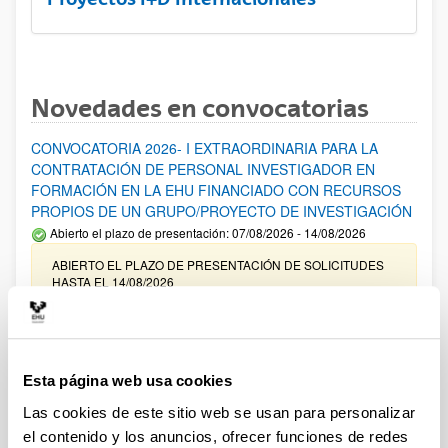
Novedades en convocatorias
CONVOCATORIA 2026- I EXTRAORDINARIA PARA LA
CONTRATACIÓN DE PERSONAL INVESTIGADOR EN
FORMACIÓN EN LA EHU FINANCIADO CON RECURSOS
PROPIOS DE UN GRUPO/PROYECTO DE INVESTIGACIÓN
Abierto el plazo de presentación: 07/08/2026 - 14/08/2026
ABIERTO EL PLAZO DE PRESENTACIÓN DE SOLICITUDES
HASTA EL 14/08/2026
Ayudas para financiación de la adquisición y renovación de
infraestructura científica y fondos bibliográficos en la
UPV/EHU 2026
Esta página web usa cookies
Trámite abierto
Las cookies de este sitio web se usan para personalizar
25/03/2026: Corrección de errores del listado provisional de
el contenido y los anuncios, ofrecer funciones de redes
solicitudes admitidas y excluidas. 23/03/2026: Relación