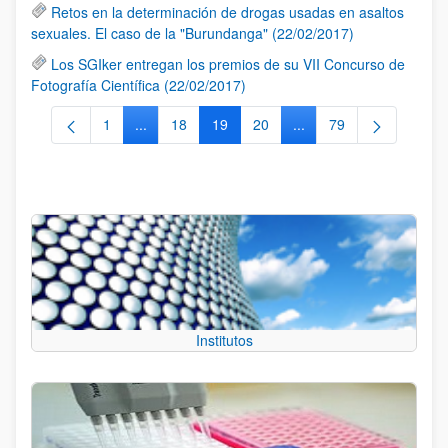
Retos en la determinación de drogas usadas en asaltos
sexuales. El caso de la "Burundanga" (22/02/2017)
Los SGIker entregan los premios de su VII Concurso de
Fotografía Científica (22/02/2017)
1
...
18
19
20
...
79
Página
Páginas intermedias Use TAB para desplazarse.
Página
Página
Página
Páginas intermedias Us
Página
Institutos