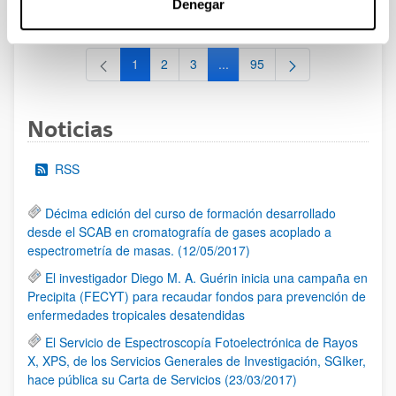
Denegar
al 30/07/2026 (ambos incluídos)
1
2
3
...
95
Página
Página
Página
Páginas intermedias Use TAB 
Página
Noticias
RSS
Décima edición del curso de formación desarrollado
desde el SCAB en cromatografía de gases acoplado a
espectrometría de masas. (12/05/2017)
El investigador Diego M. A. Guérin inicia una campaña en
Precipita (FECYT) para recaudar fondos para prevención de
enfermedades tropicales desatendidas
El Servicio de Espectroscopía Fotoelectrónica de Rayos
X, XPS, de los Servicios Generales de Investigación, SGIker,
hace pública su Carta de Servicios (23/03/2017)