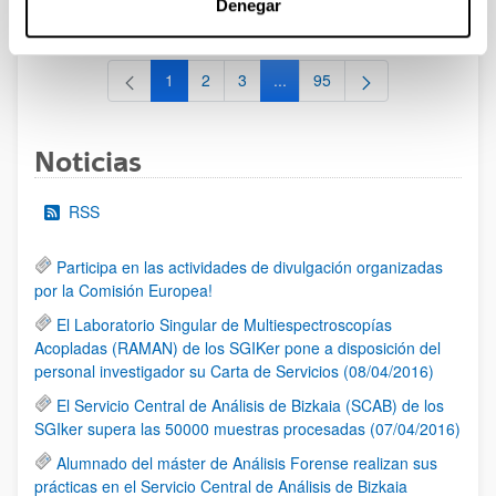
Denegar
al 30/07/2026 (ambos incluídos)
1
2
3
...
95
Página
Página
Página
Páginas intermedias Use TAB 
Página
Noticias
RSS
Participa en las actividades de divulgación organizadas
por la Comisión Europea!
El Laboratorio Singular de Multiespectroscopías
Acopladas (RAMAN) de los SGIKer pone a disposición del
personal investigador su Carta de Servicios (08/04/2016)
El Servicio Central de Análisis de Bizkaia (SCAB) de los
SGIker supera las 50000 muestras procesadas (07/04/2016)
Alumnado del máster de Análisis Forense realizan sus
prácticas en el Servicio Central de Análisis de Bizkaia