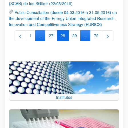
(SCAB) de los SGIker (22/03/2016)
Public Consultation (desde 04.03.2016 a 31.05.2016) on
the development of the Energy Union Integrated Research,
Innovation and Competitiveness Strategy (EURICS)
1
...
27
28
29
...
79
Página
Páginas intermedias Use TAB para desplazarse.
Página
Página
Página
Páginas intermedias Us
Página
Institutos