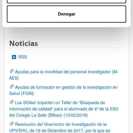
al 30/07/2026 (ambos incluídos)
Denegar
1
2
3
...
95
Página
Página
Página
Páginas intermedias Use TAB 
Página
Noticias
RSS
Ayudas para la movilidad del personal investigador (M-
AES)
Ayudas de formación en gestión de la investigación en
Salud (FGIN)
Los SGIker imparten un Taller de “Búsqueda de
información de calidad” para el alumnado de 4º de la ESO
del Colegio La Salle (Bilbao) (13/02/2018)
Resolución del Vicerrector de Investigación de la
UPV/EHU, de 19 de Diciembre de 2017, por la que se