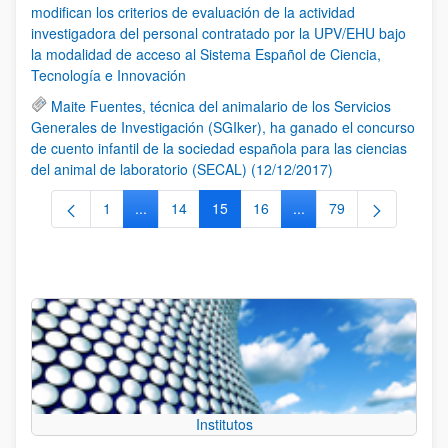
modifican los criterios de evaluación de la actividad
investigadora del personal contratado por la UPV/EHU bajo
la modalidad de acceso al Sistema Español de Ciencia,
Tecnología e Innovación
Maite Fuentes, técnica del animalario de los Servicios
Generales de Investigación (SGIker), ha ganado el concurso
de cuento infantil de la sociedad española para las ciencias
del animal de laboratorio (SECAL) (12/12/2017)
1
...
14
15
16
...
79
Página
Páginas intermedias Use TAB para desplazarse.
Página
Página
Página
Páginas intermedias Us
Página
Institutos