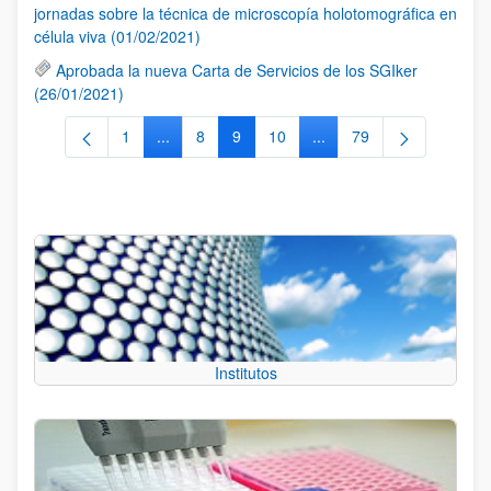
jornadas sobre la técnica de microscopía holotomográfica en
célula viva (01/02/2021)
Aprobada la nueva Carta de Servicios de los SGIker
(26/01/2021)
1
...
8
9
10
...
79
Página
Páginas intermedias Use TAB para desplazarse
Página
Página
Página
Páginas intermedias Use
Página
Institutos