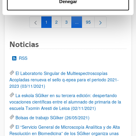
Denegar
al 30/07/2026 (ambos incluídos)
1
2
3
...
95
Página
Página
Página
Páginas intermedias Use TAB 
Página
Noticias
RSS
El Laboratorio Singular de Multiespectroscopías
Acopladas renueva el sello q-epea para el periodo 2021-
2023 (03/11/2021)
La eskola SGIker en su tercera edición: despertando
vocaciones científicas entre el alumnado de primaria de la
escuela Txomin Aresti de Leioa (02/11/2021)
Bolsas de trabajo SGIker (26/05/2021)
El “Servicio General de Microscopía Analítica y de Alta
Resolución en Biomedicina” de los SGIker organiza unas