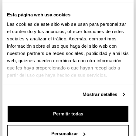
individuales 14/09/2026, propuestas coordinadas 11/09/2026
Esta página web usa cookies
FUNDACION LA CAIXA JUNIOR LEADER RETAINING
PROGRAMME 2027
Las cookies de este sitio web se usan para personalizar
Trámite abierto
el contenido y los anuncios, ofrecer funciones de redes
CONVOCATORIA PARA LA CONTRATACIÓN DE
sociales y analizar el tráfico. Además, compartimos
PERSONAL INVESTIGADOR DOCTOR EN LA UPV/EHU
información sobre el uso que haga del sitio web con
(2026)
nuestros partners de redes sociales, publicidad y análisis
Trámite abierto (Plazo de presentación de solicitudes: 03/06/2026 -
web, quienes pueden combinarla con otra información
25/06/2026 23:59)
que les haya proporcionado o que hayan recopilado a
16/07/2026: Listado provisional de solicitudes admitidas y
partir del uso que haya hecho de sus servicios.
excluidas para evaluación. Plazo alegaciones: del 17/07/2026
al 30/07/2026 (ambos incluídos)
Mostrar detalles
CONVOCATORIA 2026-I PARA LA CONTRATACIÓN DE
PERSONAL INVESTIGADOR EN FORMACIÓN EN LA EHU
FINANCIADO CON RECURSOS PROPIOS DE UN
Permitir todas
GRUPO/PROYECTO DE INVESTIGACIÓN
09/07/2026: Fase 2. Resolución Definitiva de concedidos y
denegados
Personalizar