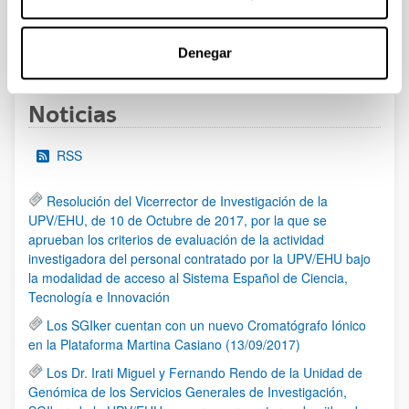
1
2
3
...
95
Página
Página
Página
Páginas intermedias Use TAB 
Página
Denegar
Noticias
RSS
Resolución del Vicerrector de Investigación de la
UPV/EHU, de 10 de Octubre de 2017, por la que se
aprueban los criterios de evaluación de la actividad
investigadora del personal contratado por la UPV/EHU bajo
la modalidad de acceso al Sistema Español de Ciencia,
Tecnología e Innovación
Los SGIker cuentan con un nuevo Cromatógrafo Iónico
en la Plataforma Martina Casiano (13/09/2017)
Los Dr. Irati Miguel y Fernando Rendo de la Unidad de
Genómica de los Servicios Generales de Investigación,