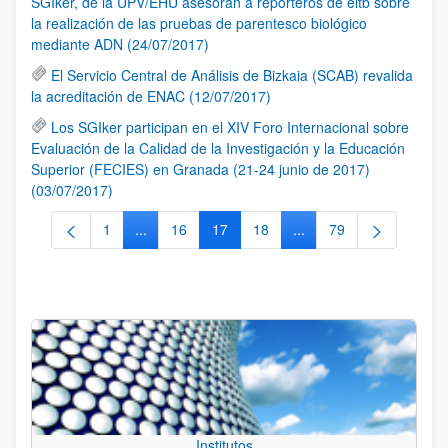
SGIker, de la UPV/EHU asesoran a reporteros de eitb sobre
la realización de las pruebas de parentesco biológico
mediante ADN (24/07/2017)
El Servicio Central de Análisis de Bizkaia (SCAB) revalida
la acreditación de ENAC (12/07/2017)
Los SGIker participan en el XIV Foro Internacional sobre
Evaluación de la Calidad de la Investigación y la Educación
Superior (FECIES) en Granada (21-24 junio de 2017)
(03/07/2017)
1
...
16
17
18
...
79
Página
Páginas intermedias Use TAB para desplazarse.
Página
Página
Página
Páginas intermedias Us
Página
Institutos