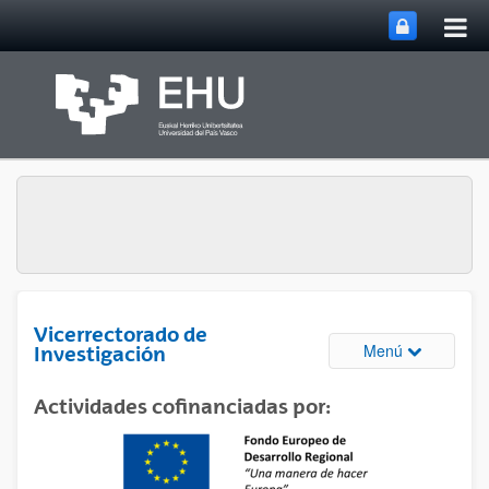
Abri
Saltar al contenido principal
me
prin
Vicerrectorado de
Abrir/cerrar
Menú
Investigación
Actividades cofinanciadas por: