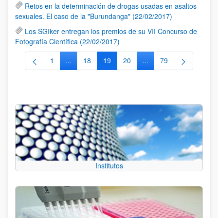
Retos en la determinación de drogas usadas en asaltos
sexuales. El caso de la "Burundanga" (22/02/2017)
Los SGIker entregan los premios de su VII Concurso de
Fotografía Científica (22/02/2017)
1
...
18
19
20
...
79
Página
Páginas intermedias Use TAB para desplazarse.
Página
Página
Página
Páginas intermedias Us
Página
Institutos