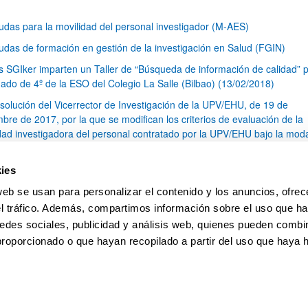
udas para la movilidad del personal investigador (M-AES)
udas de formación en gestión de la investigación en Salud (FGIN)
s SGIker imparten un Taller de “Búsqueda de información de calidad” p
ado de 4º de la ESO del Colegio La Salle (Bilbao) (13/02/2018)
solución del Vicerrector de Investigación de la UPV/EHU, de 19 de
bre de 2017, por la que se modifican los criterios de evaluación de la
idad investigadora del personal contratado por la UPV/EHU bajo la mod
ceso al Sistema Español de Ciencia, Tecnología e Innovación
ite Fuentes, técnica del animalario de los Servicios Generales de
ies
tigación (SGIker), ha ganado el concurso de cuento infantil de la socie
web se usan para personalizar el contenido y los anuncios, ofrec
ola para las ciencias del animal de laboratorio (SECAL) (12/12/2017)
el tráfico. Además, compartimos información sobre el uso que ha
1
...
14
15
16
...
79
edes sociales, publicidad y análisis web, quienes pueden combin
Página
Páginas intermedias Use TAB para desplazarse.
Página
Página
Página
Páginas intermedias Us
Página
proporcionado o que hayan recopilado a partir del uso que haya
pa
Ayuda