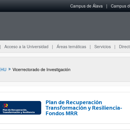
Campus de Álava
Campus de
Acceso a la Universidad
Áreas temáticas
Servicios
Direct
EHU
Vicerrectorado de Investigación
Plan de Recuperación
Transformación y Resiliencia-
Fondos MRR
ar subpáginas