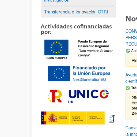
Transferencia e Innovación OTRI
No
Actividades cofinanciadas
CONV
por:
PERS
RECU
Abi
AB
Ayuda
cient
Trá
25/
exc
pre
24
Convoc
la in