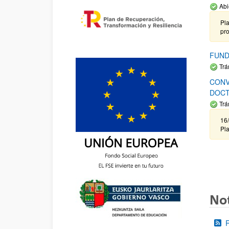
Abi
Pla
pr
FUND
Trá
CONV
DOCT
Trá
16/
Pla
Not