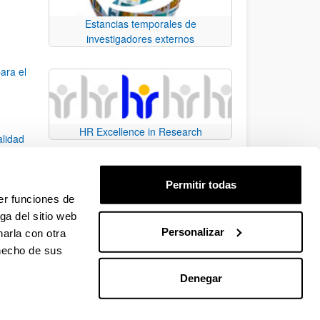
Estancias temporales de
investigadores externos
ara el
HR Excellence in Research
alidad
Permitir todas
dad
er funciones de
ga del sitio web
Personalizar
arla con otra
e TAB para desplazarse.
 hecho de sus
Denegar
EHU