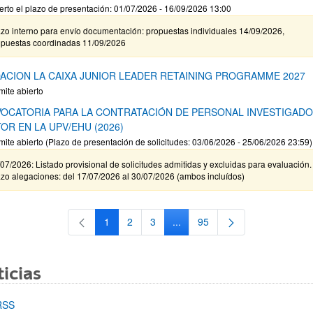
erto el plazo de presentación: 01/07/2026 - 16/09/2026 13:00
zo interno para envío documentación: propuestas individuales 14/09/2026,
opuestas coordinadas 11/09/2026
ACION LA CAIXA JUNIOR LEADER RETAINING PROGRAMME 2027
mite abierto
OCATORIA PARA LA CONTRATACIÓN DE PERSONAL INVESTIGAD
OR EN LA UPV/EHU (2026)
mite abierto (Plazo de presentación de solicitudes: 03/06/2026 - 25/06/2026 23:59)
07/2026: Listado provisional de solicitudes admitidas y excluidas para evaluación.
zo alegaciones: del 17/07/2026 al 30/07/2026 (ambos incluídos)
1
2
3
...
95
Página
Página
Página
Páginas intermedias Use TAB 
Página
icias
RSS