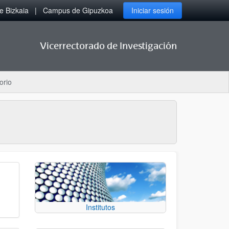
 Bizkaia
Campus de Gipuzkoa
Iniciar sesión
Vicerrectorado de Investigación
orio
Institutos