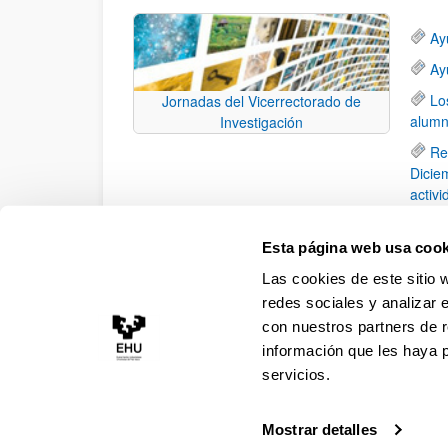
Ay
Ay
Lo
Jornadas del Vicerrectorado de
alumn
Investigación
Re
Diciem
activ
de ac
Ma
Esta página web usa cook
Inves
Las cookies de este sitio 
españ
redes sociales y analizar 
con nuestros partners de r
información que les haya 
servicios.
Mostrar detalles
Accesibilidad
Información legal
Contacto
Ma