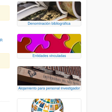
Denominación bibliográfica
OR
Entidades vinculadas
para desplazarse.
Alojamiento para personal investigador