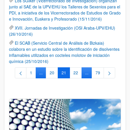
Los SGIker (Vicerrectorado de Investigación) organizan
junto al SAE de la UPV/EHU los Talleres de Sexenios para el
PDI, a iniciativa de los Vicerrectorados de Estudios de Grado
e Innovación, Euskera y Profesorado (15/11/2016)
XVII. Jornadas de Investigación (OSI Araba-UPV/EHU)
(26/10/2016)
El SCAB (Servicio Central de Análisis de Bizkaia)
colabora en un estudio sobre la identificación de disolventes
inflamables utilizados en cocteles molotov de iniciación
química (25/10/2016)
1
...
20
21
22
...
79
Página
Páginas intermedias Use TAB para desplazarse.
Página
Página
Página
Páginas intermedias Us
Página