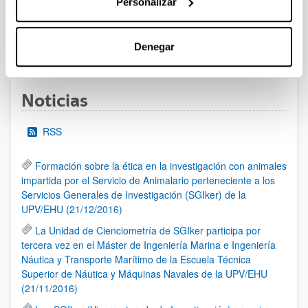
Personalizar
al 30/07/2026 (ambos incluídos)
Denegar
1
2
3
...
95
Página
Página
Página
Páginas intermedias Use TAB 
Página
Noticias
RSS
Formación sobre la ética en la investigación con animales
impartida por el Servicio de Animalario perteneciente a los
Servicios Generales de Investigación (SGIker) de la
UPV/EHU (21/12/2016)
La Unidad de Cienciometría de SGIker participa por
tercera vez en el Máster de Ingeniería Marina e Ingeniería
Náutica y Transporte Marítimo de la Escuela Técnica
Superior de Náutica y Máquinas Navales de la UPV/EHU
(21/11/2016)