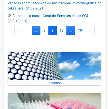
jornadas sobre la técnica de microscopía holotomográfica en
célula viva (01/02/2021)
Aprobada la nueva Carta de Servicios de los SGIker
(26/01/2021)
1
...
8
9
10
...
79
Página
Páginas intermedias Use TAB para desplazarse
Página
Página
Página
Páginas intermedias Use
Página
Institutos