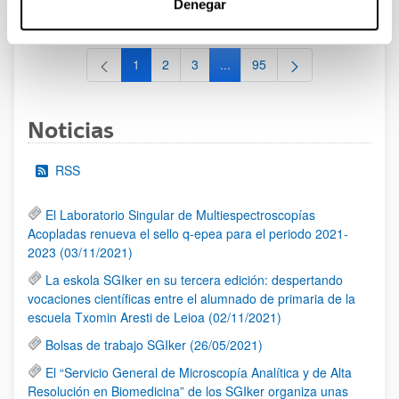
Denegar
al 30/07/2026 (ambos incluídos)
1
2
3
...
95
Página
Página
Página
Páginas intermedias Use TAB 
Página
Noticias
RSS
El Laboratorio Singular de Multiespectroscopías
Acopladas renueva el sello q-epea para el periodo 2021-
2023 (03/11/2021)
La eskola SGIker en su tercera edición: despertando
vocaciones científicas entre el alumnado de primaria de la
escuela Txomin Aresti de Leioa (02/11/2021)
Bolsas de trabajo SGIker (26/05/2021)
El “Servicio General de Microscopía Analítica y de Alta
Resolución en Biomedicina” de los SGIker organiza unas