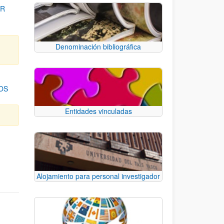
OR
Denominación bibliográfica
OS
Entidades vinculadas
para desplazarse.
Alojamiento para personal investigador