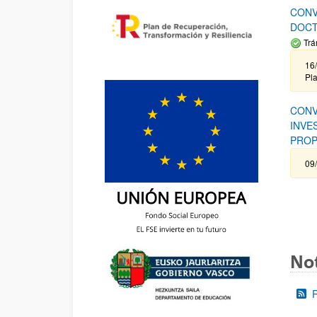
CONV
DOCT
Trá
16/
Pla
CONV
INVE
PROP
09
Not