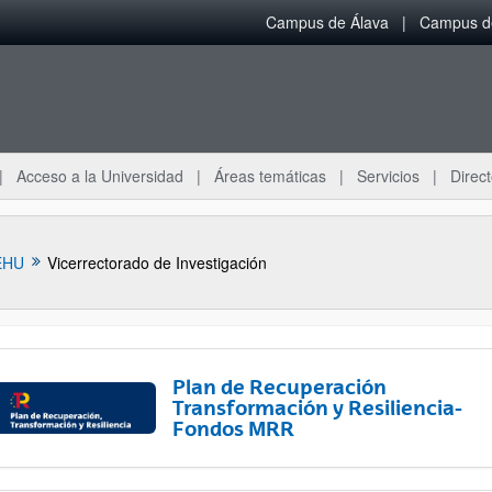
Campus de Álava
Campus de
Acceso a la Universidad
Áreas temáticas
Servicios
Direct
EHU
Vicerrectorado de Investigación
Plan de Recuperación
Transformación y Resiliencia-
Fondos MRR
ar subpáginas