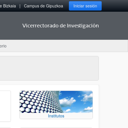
 Bizkaia
Campus de Gipuzkoa
Iniciar sesión
Vicerrectorado de Investigación
orio
Institutos