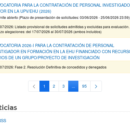
OCATORIA PARA LA CONTRATACIÓN DE PERSONAL INVESTIGAD
OR EN LA UPV/EHU (2026)
mite abierto (Plazo de presentación de solicitudes: 03/06/2026 - 25/06/2026 23:59)
07/2026: Listado provisional de solicitudes admitidas y excluidas para evaluación.
zo alegaciones: del 17/07/2026 al 30/07/2026 (ambos incluídos)
OCATORIA 2026-I PARA LA CONTRATACIÓN DE PERSONAL
STIGADOR EN FORMACIÓN EN LA EHU FINANCIADO CON RECURS
IOS DE UN GRUPO/PROYECTO DE INVESTIGACIÓN
/07/2026: Fase 2. Resolución Definitiva de concedidos y denegados
1
2
3
...
95
Página
Página
Página
Páginas intermedias Use TAB 
Página
icias
RSS