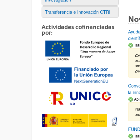
Transferencia e Innovación OTRI
No
Actividades cofinanciadas
Ayuda
por:
cient
Trá
25/
exc
pre
24
Convoc
la in
Abi
Pla
pr
FUND
Trá