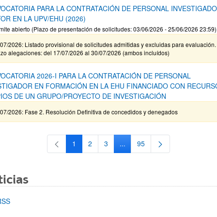
OCATORIA PARA LA CONTRATACIÓN DE PERSONAL INVESTIGAD
OR EN LA UPV/EHU (2026)
mite abierto (Plazo de presentación de solicitudes: 03/06/2026 - 25/06/2026 23:59)
07/2026: Listado provisional de solicitudes admitidas y excluidas para evaluación.
zo alegaciones: del 17/07/2026 al 30/07/2026 (ambos incluídos)
OCATORIA 2026-I PARA LA CONTRATACIÓN DE PERSONAL
STIGADOR EN FORMACIÓN EN LA EHU FINANCIADO CON RECURS
IOS DE UN GRUPO/PROYECTO DE INVESTIGACIÓN
/07/2026: Fase 2. Resolución Definitiva de concedidos y denegados
1
2
3
...
95
Página
Página
Página
Páginas intermedias Use TAB 
Página
icias
RSS