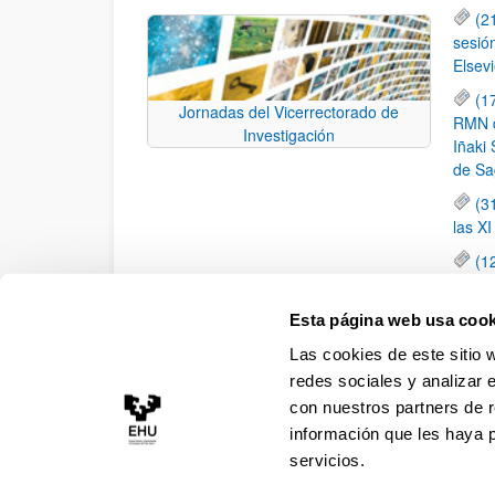
(2
sesió
Elsevi
(1
Jornadas del Vicerrectorado de
RMN de
Investigación
Iñaki 
de Sa
(3
las X
(1
jornad
elemen
Esta página web usa cook
(1
Las cookies de este sitio 
una c
redes sociales y analizar 
con nuestros partners de r
información que les haya 
servicios.