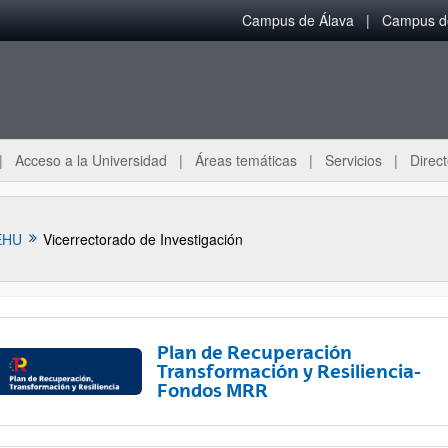
Campus de Álava
Campus de
Acceso a la Universidad
Áreas temáticas
Servicios
Direct
EHU
Vicerrectorado de Investigación
Plan de Recuperación
Transformación y Resiliencia-
Fondos MRR
ar subpáginas