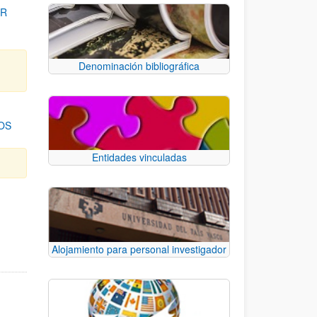
OR
Denominación bibliográfica
OS
Entidades vinculadas
para desplazarse.
Alojamiento para personal investigador