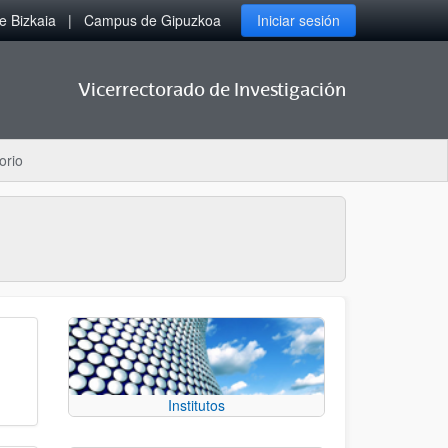
 Bizkaia
Campus de Gipuzkoa
Iniciar sesión
Vicerrectorado de Investigación
orio
Institutos