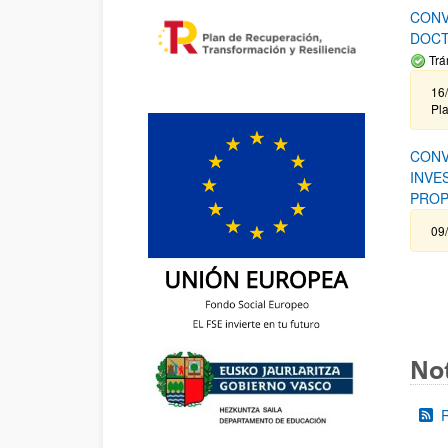
CONV
DOCT
Trá
16/
Pla
CONV
INVE
PROP
09
Not