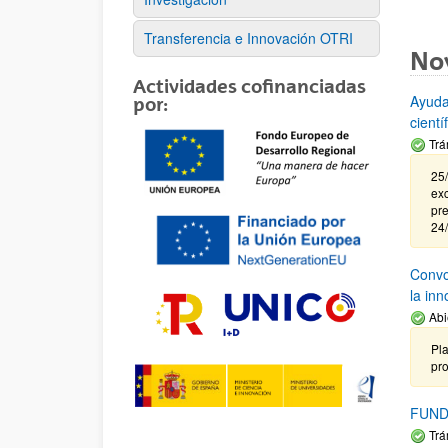
Transferencia e Innovación OTRI
No
Actividades cofinanciadas
Ayuda
por:
cient
Trá
25/
exc
pre
24
Convoc
la in
Abi
Pla
pr
FUND
Trá