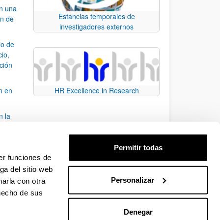
an una
Estancias temporales de
ón de
investigadores externos
io de
cio,
ación
n en
HR Excellence in Research
n la
álisis
Permitir todas
bo
er funciones de
ga del sitio web
Personalizar
arla con otra
para desplazarse.
 hecho de sus
Denegar