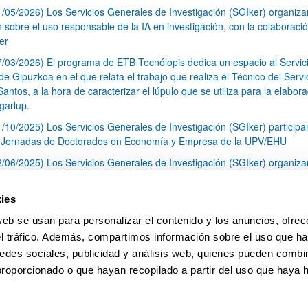
1/05/2026) Los Servicios Generales de Investigación (SGIker) organiz
n sobre el uso responsable de la IA en investigación, con la colaboraci
er
7/03/2026) El programa de ETB Tecnólopis dedica un espacio al Servic
 Gipuzkoa en el que relata el trabajo que realiza el Técnico del Servi
Santos, a la hora de caracterizar el lúpulo que se utiliza para la elabor
garlup.
1/10/2025) Los Servicios Generales de Investigación (SGIker) participa
I Jornadas de Doctorados en Economía y Empresa de la UPV/EHU
2/06/2025) Los Servicios Generales de Investigación (SGIker) organiza
a nº 28 para la discusión de resultados de los ensayos de aptitud de an
tal orgánico y análisis isotópico
ies
3/05/2025) El Servicio de RMN-Gipuzkoa de los SGIker ha llevado a ca
web se usan para personalizar el contenido y los anuncios, ofrec
aracterización química de dos variedades de lúpulo silvestre
el tráfico. Además, compartimos información sobre el uso que ha
1
2
3
...
79
edes sociales, publicidad y análisis web, quienes pueden combin
Página
Página
Página
Páginas intermedias Use TAB 
Página
proporcionado o que hayan recopilado a partir del uso que haya