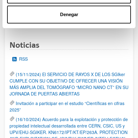
al 30/07/2026 (ambos incluídos)
Denegar
1
2
3
...
95
Página
Página
Página
Páginas intermedias Use TAB 
Página
Noticias
RSS
(15/11/2024) El SERVICIO DE RAYOS X DE LOS SGIker
CUMPLE CON SU OBJETIVO DE OFRECER UNA VISIÓN
MÁS AMPLIA DEL TOMÓGRAFO “MICRO NANO CT” EN SU
JORNADA DE PUERTAS ABIERTAS
Invitación a participar en el estudio “Científicas en cifras
2025”
(16/10/2024) Acuerdo para la explotación y protección de
propiedad intelectual desarrollada entre CERN, CSIC, US y
UPV/EHU-SGIKER. KN6172/IPT/KT/EP/263A. PROTECTION