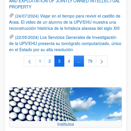
AND EXPLOITATION OF JOINTLY OWNED INTELLECTUAL
PROPERTY
(24/07/2024) Viajar en el tiempo para revivir el castillo de
Araia. El video de un alumno de la UPV/EHU muestra una
reconstrucción histórica de la fortaleza alavesa del siglo XIII
(22/05/2024) Los Servicios Generales de Investigación
de la UPV/EHU presenta su tomógrafo computarizado, único
en el Estado por su alta resolución
1
2
3
4
...
79
Página
Página
Página
Página
Páginas intermedias Use TA
Página
Institutos