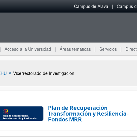
Campus de Álava
Campus de
Acceso a la Universidad
Áreas temáticas
Servicios
Direct
EHU
Vicerrectorado de Investigación
Plan de Recuperación
Transformación y Resiliencia-
Fondos MRR
ar subpáginas