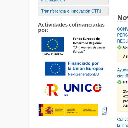
Transferencia e Innovación OTRI
No
Actividades cofinanciadas
CONV
por:
PERS
RECU
Abi
AB
Ayuda
cient
Trá
25/
exc
pre
24
Convoc
la in