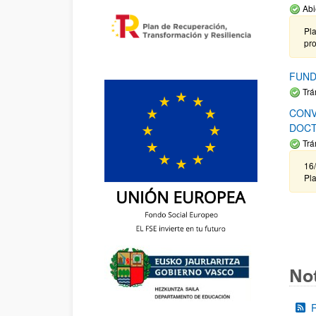
Abi
Pla
pr
FUND
Trá
CONV
DOCT
Trá
16/
Pla
Not