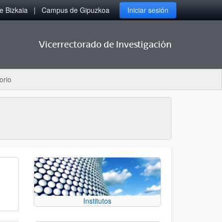
 Bizkaia
Campus de Gipuzkoa
Iniciar sesión
Vicerrectorado de Investigación
orio
Institutos