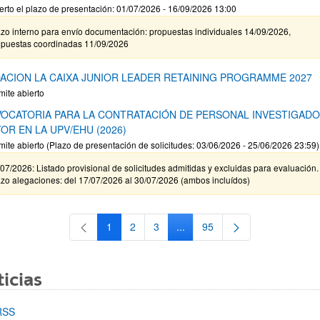
erto el plazo de presentación: 01/07/2026 - 16/09/2026 13:00
zo interno para envío documentación: propuestas individuales 14/09/2026,
opuestas coordinadas 11/09/2026
ACION LA CAIXA JUNIOR LEADER RETAINING PROGRAMME 2027
mite abierto
OCATORIA PARA LA CONTRATACIÓN DE PERSONAL INVESTIGAD
OR EN LA UPV/EHU (2026)
mite abierto (Plazo de presentación de solicitudes: 03/06/2026 - 25/06/2026 23:59)
07/2026: Listado provisional de solicitudes admitidas y excluidas para evaluación.
zo alegaciones: del 17/07/2026 al 30/07/2026 (ambos incluídos)
1
2
3
...
95
Página
Página
Página
Páginas intermedias Use TAB 
Página
icias
RSS