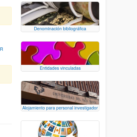
Denominación bibliográfica
OR
Entidades vinculadas
para desplazarse.
Alojamiento para personal investigador