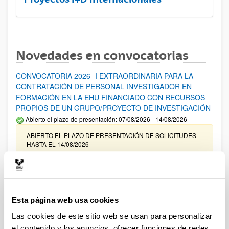
Novedades en convocatorias
CONVOCATORIA 2026- I EXTRAORDINARIA PARA LA
CONTRATACIÓN DE PERSONAL INVESTIGADOR EN
FORMACIÓN EN LA EHU FINANCIADO CON RECURSOS
PROPIOS DE UN GRUPO/PROYECTO DE INVESTIGACIÓN
Abierto el plazo de presentación: 07/08/2026 - 14/08/2026
ABIERTO EL PLAZO DE PRESENTACIÓN DE SOLICITUDES
HASTA EL 14/08/2026
Ayudas para financiación de la adquisición y renovación de
infraestructura científica y fondos bibliográficos en la
UPV/EHU 2026
Esta página web usa cookies
Trámite abierto
Las cookies de este sitio web se usan para personalizar
25/03/2026: Corrección de errores del listado provisional de
solicitudes admitidas y excluidas. 23/03/2026: Relación
el contenido y los anuncios, ofrecer funciones de redes