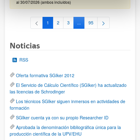
al 30/07/2026 (ambos incluídos)
1
2
3
...
95
Página
Página
Página
Páginas intermedias Use TAB 
Página
Noticias
RSS
Oferta formativa SGIker 2012
El Servicio de Cálculo Científico (SGIker) ha actualizado
las licencias de Schrodinger
Los técnicos SGIker siguen inmersos en actividades de
formación
SGIker cuenta ya con su propio Researcher ID
Aprobada la denominación bibliográfica única para la
producción científica de la UPV/EHU