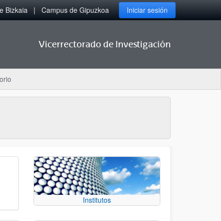
 Bizkaia
Campus de Gipuzkoa
Iniciar sesión
Vicerrectorado de Investigación
orio
Institutos