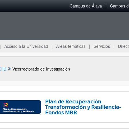
Campus de Álava
Campus de
Acceso a la Universidad
Áreas temáticas
Servicios
Direct
EHU
Vicerrectorado de Investigación
Plan de Recuperación
Transformación y Resiliencia-
Fondos MRR
ar subpáginas