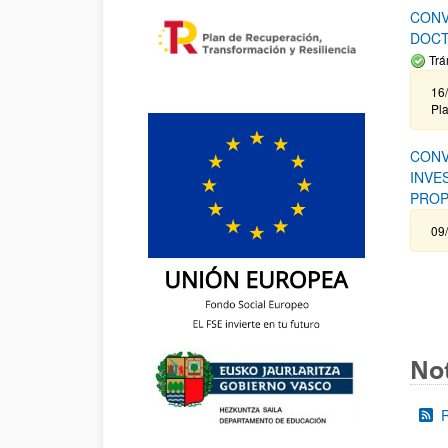
CONV
DOCT
Trá
16/
Pla
CONV
INVE
PROP
09
Not