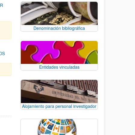
OR
Denominación bibliográfica
OS
Entidades vinculadas
para desplazarse.
Alojamiento para personal investigador