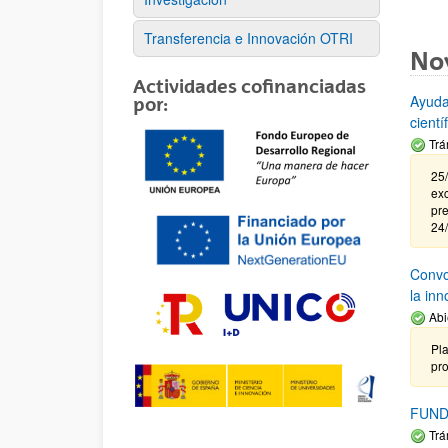
Transferencia e Innovación OTRI
No
Actividades cofinanciadas
Ayuda
por:
cient
Trá
25/
exc
pre
24
Convoc
la in
Abi
Pla
pr
FUND
Trá