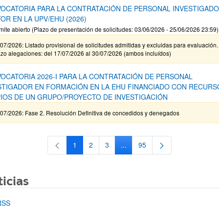
OCATORIA PARA LA CONTRATACIÓN DE PERSONAL INVESTIGAD
OR EN LA UPV/EHU (2026)
mite abierto (Plazo de presentación de solicitudes: 03/06/2026 - 25/06/2026 23:59)
07/2026: Listado provisional de solicitudes admitidas y excluidas para evaluación.
zo alegaciones: del 17/07/2026 al 30/07/2026 (ambos incluídos)
OCATORIA 2026-I PARA LA CONTRATACIÓN DE PERSONAL
STIGADOR EN FORMACIÓN EN LA EHU FINANCIADO CON RECURS
IOS DE UN GRUPO/PROYECTO DE INVESTIGACIÓN
/07/2026: Fase 2. Resolución Definitiva de concedidos y denegados
1
2
3
...
95
Página
Página
Página
Páginas intermedias Use TAB 
Página
icias
RSS