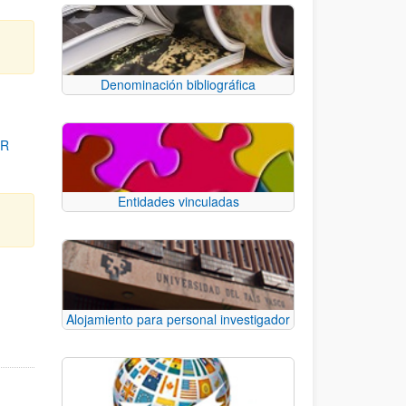
Denominación bibliográfica
OR
Entidades vinculadas
para desplazarse.
Alojamiento para personal investigador