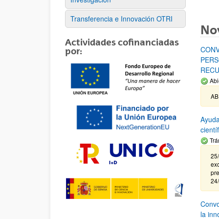
Transferencia e Innovación OTRI
No
Actividades cofinanciadas
CONV
por:
PERS
RECU
Abi
AB
Ayuda
cient
Trá
25/
exc
pre
24
Convoc
la in