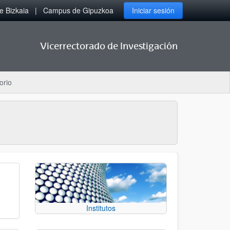
 Bizkaia
Campus de Gipuzkoa
Iniciar sesión
Vicerrectorado de Investigación
orio
Institutos