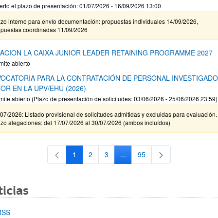
erto el plazo de presentación: 01/07/2026 - 16/09/2026 13:00
zo interno para envío documentación: propuestas individuales 14/09/2026,
opuestas coordinadas 11/09/2026
ACION LA CAIXA JUNIOR LEADER RETAINING PROGRAMME 2027
mite abierto
OCATORIA PARA LA CONTRATACIÓN DE PERSONAL INVESTIGAD
OR EN LA UPV/EHU (2026)
mite abierto (Plazo de presentación de solicitudes: 03/06/2026 - 25/06/2026 23:59)
07/2026: Listado provisional de solicitudes admitidas y excluidas para evaluación.
zo alegaciones: del 17/07/2026 al 30/07/2026 (ambos incluídos)
1
2
3
...
95
Página
Página
Página
Páginas intermedias Use TAB 
Página
icias
RSS