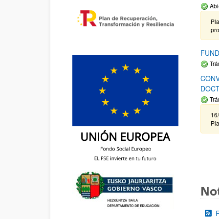
Abi
Pla
pr
FUND
Trá
CONV
DOCT
Trá
16/
Pla
Not