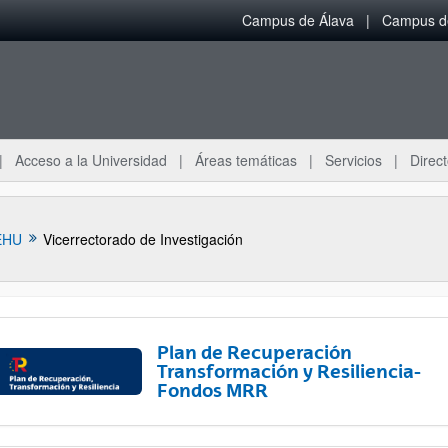
Campus de Álava
Campus de
Acceso a la Universidad
Áreas temáticas
Servicios
Direct
EHU
Vicerrectorado de Investigación
Plan de Recuperación
Transformación y Resiliencia-
Fondos MRR
ar subpáginas