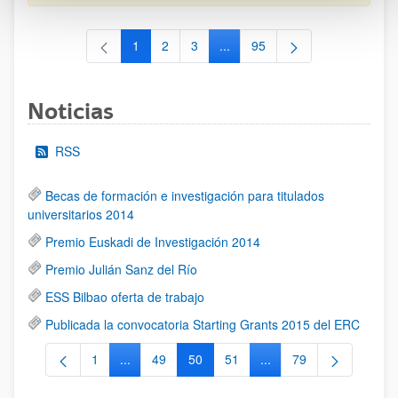
1
2
3
...
95
Página
Página
Página
Páginas intermedias Use TAB 
Página
Noticias
RSS
Becas de formación e investigación para titulados
universitarios 2014
Premio Euskadi de Investigación 2014
Premio Julián Sanz del Río
ESS Bilbao oferta de trabajo
Publicada la convocatoria Starting Grants 2015 del ERC
1
...
49
50
51
...
79
Página
Páginas intermedias Use TAB para desplazarse.
Página
Página
Página
Páginas intermedias Us
Página