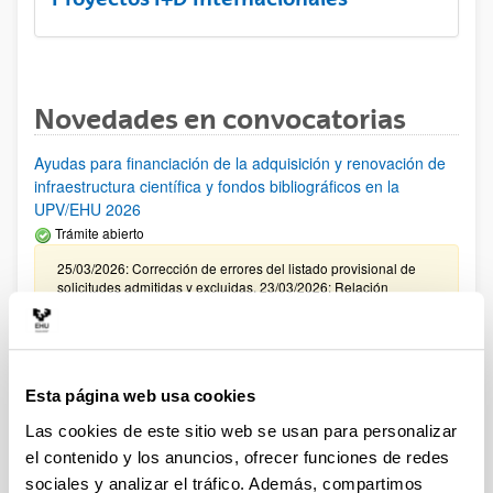
Novedades en convocatorias
Ayudas para financiación de la adquisición y renovación de
infraestructura científica y fondos bibliográficos en la
UPV/EHU 2026
Trámite abierto
25/03/2026: Corrección de errores del listado provisional de
solicitudes admitidas y excluidas. 23/03/2026: Relación
provisional de las solicitudes admitidas y las que presentan
algún aspecto a subsanar. Plazo de presentación de
alegaciones: del 24/03/2026 al 09/04/2026 (ambos incluídos)
Convocatoria de ayudas para el fomento de la cultura
Esta página web usa cookies
científica, tecnológica y de la innovación (FECYT) 2026
Las cookies de este sitio web se usan para personalizar
Abierto el plazo de presentación: 01/07/2026 - 16/09/2026 13:00
el contenido y los anuncios, ofrecer funciones de redes
Plazo interno para envío documentación: propuestas
sociales y analizar el tráfico. Además, compartimos