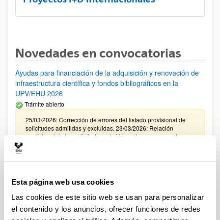
Novedades en convocatorias
Ayudas para financiación de la adquisición y renovación de
infraestructura científica y fondos bibliográficos en la
UPV/EHU 2026
Trámite abierto
25/03/2026: Corrección de errores del listado provisional de
solicitudes admitidas y excluidas. 23/03/2026: Relación
provisional de las solicitudes admitidas y las que presentan
algún aspecto a subsanar. Plazo de presentación de
alegaciones: del 24/03/2026 al 09/04/2026 (ambos incluídos)
Convocatoria de ayudas para el fomento de la cultura
Esta página web usa cookies
científica, tecnológica y de la innovación (FECYT) 2026
Abierto el plazo de presentación: 01/07/2026 - 16/09/2026 13:00
Las cookies de este sitio web se usan para personalizar
el contenido y los anuncios, ofrecer funciones de redes
Plazo interno para envío documentación: propuestas