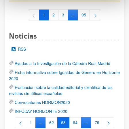
1
2
3
...
95
Página
Página
Página
Páginas intermedias Use TAB 
Página
Noticias
RSS
Ayudas a la Investigación de la Cátedra Real Madrid
Ficha informativa sobre Igualdad de Género en Horizonte
2020
Evaluación sobre la calidad editorial y científica de las
revistas científicas españolas
Convocatorias HORIZON2020
INFODAY HORIZONTE 2020
1
...
62
63
64
...
79
Página
Páginas intermedias Use TAB para desplazarse.
Página
Página
Página
Páginas intermedias Us
Página