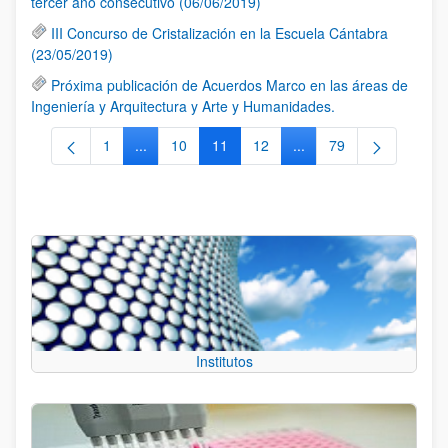
tercer año consecutivo (06/06/2019)
III Concurso de Cristalización en la Escuela Cántabra
(23/05/2019)
Próxima publicación de Acuerdos Marco en las áreas de
Ingeniería y Arquitectura y Arte y Humanidades.
1
...
10
11
12
...
79
Página
Páginas intermedias Use TAB para desplazarse.
Página
Página
Página
Páginas intermedias Us
Página
Institutos