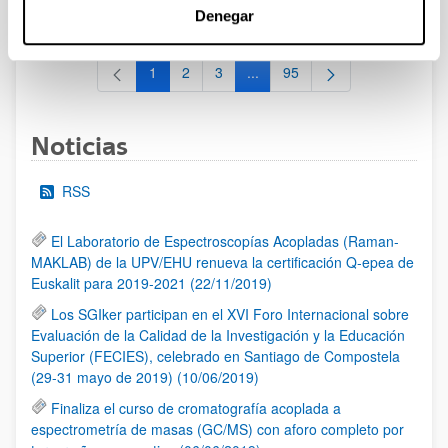
al 30/07/2026 (ambos incluídos)
Denegar
1
2
3
...
95
Página
Página
Página
Páginas intermedias Use TAB 
Página
Noticias
RSS
El Laboratorio de Espectroscopías Acopladas (Raman-
MAKLAB) de la UPV/EHU renueva la certificación Q-epea de
Euskalit para 2019-2021 (22/11/2019)
Los SGIker participan en el XVI Foro Internacional sobre
Evaluación de la Calidad de la Investigación y la Educación
Superior (FECIES), celebrado en Santiago de Compostela
(29-31 mayo de 2019) (10/06/2019)
Finaliza el curso de cromatografía acoplada a
espectrometría de masas (GC/MS) con aforo completo por