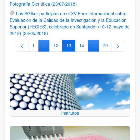
Fotografía Científica (23/07/2018)
Los SGIker participan en el XV Foro Internacional sobre
Evaluación de la Calidad de la Investigación y la Educación
Superior (FECIES), celebrado en Santander (10-12 mayo de
2018) (24/05/2018)
1
...
12
13
14
...
79
Página
Páginas intermedias Use TAB para desplazarse.
Página
Página
Página
Páginas intermedias Us
Página
Institutos