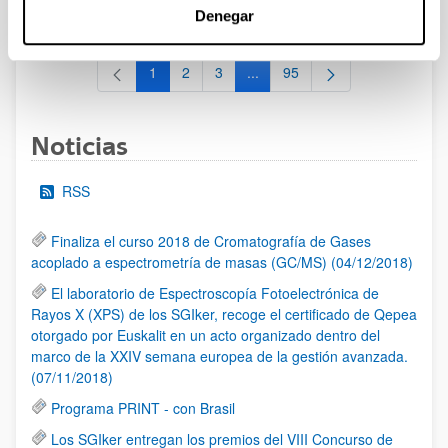
al 30/07/2026 (ambos incluídos)
Denegar
1
2
3
...
95
Página
Página
Página
Páginas intermedias Use TAB 
Página
Noticias
RSS
Finaliza el curso 2018 de Cromatografía de Gases
acoplado a espectrometría de masas (GC/MS) (04/12/2018)
El laboratorio de Espectroscopía Fotoelectrónica de
Rayos X (XPS) de los SGIker, recoge el certificado de Qepea
otorgado por Euskalit en un acto organizado dentro del
marco de la XXIV semana europea de la gestión avanzada.
(07/11/2018)
Programa PRINT - con Brasil
Los SGIker entregan los premios del VIII Concurso de