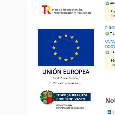
Abi
Pla
pr
FUND
Trá
CONV
DOCT
Trá
16/
Pla
Not