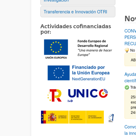
Transferencia e Innovación OTRI
No
Actividades cofinanciadas
CONV
por:
PERS
RECU
No 
AB
Ayuda
cient
Trá
25/
exc
pre
24
Convoc
la in