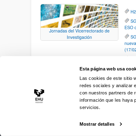
H2
SG
ESO d
Jornadas del Vicerrectorado de
SG
Investigación
nueva
(17/0
Té
en Mé
Esta página web usa cook
Lo
Las cookies de este sitio 
la ES
redes sociales y analizar 
con nuestros partners de r
información que les haya 
servicios.
Mostrar detalles
Accesibilidad
Información legal
Contacto
Ma