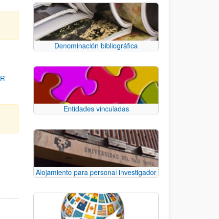
Denominación bibliográfica
OR
Entidades vinculadas
para desplazarse.
Alojamiento para personal investigador