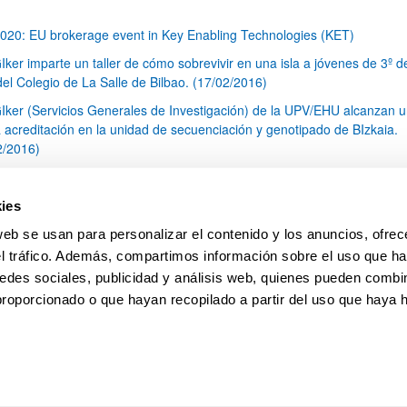
020: EU brokerage event in Key Enabling Technologies (KET)
Iker imparte un taller de cómo sobrevivir en una isla a jóvenes de 3º d
el Colegio de La Salle de Bilbao. (17/02/2016)
Iker (Servicios Generales de Investigación) de la UPV/EHU alcanzan 
 acreditación en la unidad de secuenciación y genotipado de BIzkaia.
2/2016)
cnico SGIker atiende a simposio de RMN (Resonancia Magnética Nucl
xico
ies
s SGIker imparten un taller de educación medioambiental a jóvenes de
web se usan para personalizar el contenido y los anuncios, ofrec
O del Colegio de La Salle de Bilbao
el tráfico. Además, compartimos información sobre el uso que ha
1
...
31
32
33
...
79
edes sociales, publicidad y análisis web, quienes pueden combin
Página
Páginas intermedias Use TAB para desplazarse.
Página
Página
Página
Páginas intermedias Us
Página
proporcionado o que hayan recopilado a partir del uso que haya
pa
Ayuda