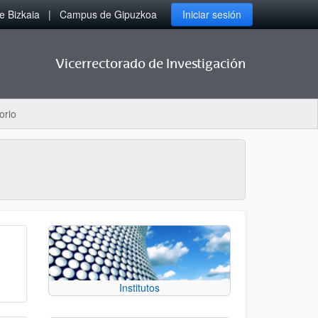
 Bizkaia
Campus de Gipuzkoa
Iniciar sesión
Vicerrectorado de Investigación
orio
Institutos