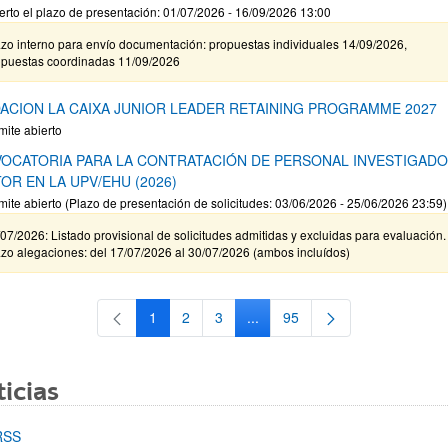
erto el plazo de presentación: 01/07/2026 - 16/09/2026 13:00
zo interno para envío documentación: propuestas individuales 14/09/2026,
opuestas coordinadas 11/09/2026
ACION LA CAIXA JUNIOR LEADER RETAINING PROGRAMME 2027
mite abierto
OCATORIA PARA LA CONTRATACIÓN DE PERSONAL INVESTIGAD
OR EN LA UPV/EHU (2026)
mite abierto (Plazo de presentación de solicitudes: 03/06/2026 - 25/06/2026 23:59)
07/2026: Listado provisional de solicitudes admitidas y excluidas para evaluación.
zo alegaciones: del 17/07/2026 al 30/07/2026 (ambos incluídos)
1
2
3
...
95
Página
Página
Página
Páginas intermedias Use TAB 
Página
icias
RSS