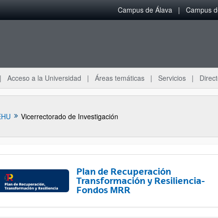
Campus de Álava
Campus de
Acceso a la Universidad
Áreas temáticas
Servicios
Direct
EHU
Vicerrectorado de Investigación
Plan de Recuperación
Transformación y Resiliencia-
Fondos MRR
ar subpáginas