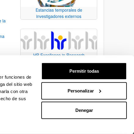
Estancias temporales de
investigadores externos
e la
una
HR Excellence in Research
ear)
Permitir todas
 3º de
er funciones de
ga del sitio web
Personalizar
arla con otra
e TAB para desplazarse.
 hecho de sus
Denegar
EHU