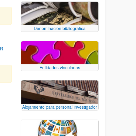
Denominación bibliográfica
OR
Entidades vinculadas
para desplazarse.
Alojamiento para personal investigador