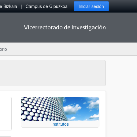
 Bizkaia
Campus de Gipuzkoa
Iniciar sesión
Vicerrectorado de Investigación
orio
Institutos