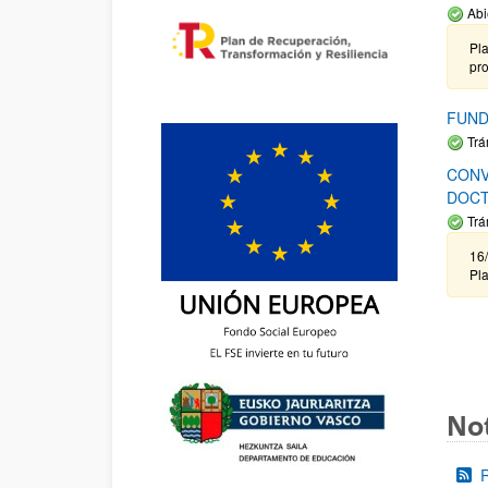
Abi
Pla
pr
FUND
Trá
CONV
DOCT
Trá
16/
Pla
Not