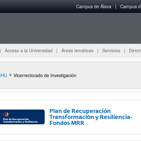
Campus de Álava
Campus de
Acceso a la Universidad
Áreas temáticas
Servicios
Direct
EHU
Vicerrectorado de Investigación
Plan de Recuperación
Transformación y Resiliencia-
Fondos MRR
ar subpáginas