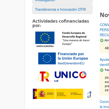
Transferencia e Innovación OTRI
No
Actividades cofinanciadas
CONV
por:
PERS
RECU
Abi
AB
Ayuda
cient
Trá
25/
exc
pre
24
Convoc
la in