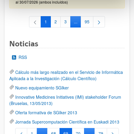
al 30/07/2026 (ambos incluídos)
1
2
3
...
95
Página
Página
Página
Páginas intermedias Use TAB 
Página
Noticias
RSS
Cálculo más largo realizado en el Servicio de Informática
Aplicada a la Investigación (Cálculo Científico)
Nuevo equipamiento SGIker
Innovative Medicines Initiatives (IMI) stakeholder Forum
(Bruselas, 13/05/2013)
Oferta formativa de SGIker 2013
Jornada Supercomputación Científica en Euskadi 2013
1
...
68
69
70
...
79