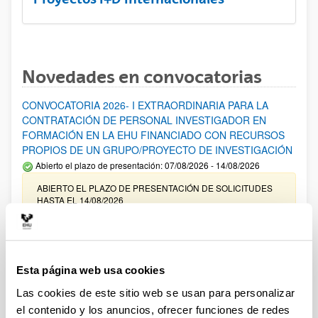
Novedades en convocatorias
CONVOCATORIA 2026- I EXTRAORDINARIA PARA LA
CONTRATACIÓN DE PERSONAL INVESTIGADOR EN
FORMACIÓN EN LA EHU FINANCIADO CON RECURSOS
PROPIOS DE UN GRUPO/PROYECTO DE INVESTIGACIÓN
Abierto el plazo de presentación: 07/08/2026 - 14/08/2026
ABIERTO EL PLAZO DE PRESENTACIÓN DE SOLICITUDES
HASTA EL 14/08/2026
Ayudas para financiación de la adquisición y renovación de
infraestructura científica y fondos bibliográficos en la
UPV/EHU 2026
Esta página web usa cookies
Trámite abierto
Las cookies de este sitio web se usan para personalizar
25/03/2026: Corrección de errores del listado provisional de
el contenido y los anuncios, ofrecer funciones de redes
solicitudes admitidas y excluidas. 23/03/2026: Relación