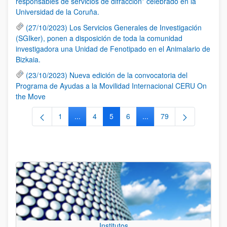
responsables de servicios de difracción” celebrado en la
Universidad de la Coruña.
(27/10/2023) Los Servicios Generales de Investigación
(SGIker), ponen a disposición de toda la comunidad
investigadora una Unidad de Fenotipado en el Animalario de
Bizkaia.
(23/10/2023) Nueva edición de la convocatoria del
Programa de Ayudas a la Movilidad Internacional CERU On
the Move
1
...
4
5
6
...
79
Página
Páginas intermedias Use TAB para desplazars
Página
Página
Página
Páginas intermedias Use
Página
Institutos