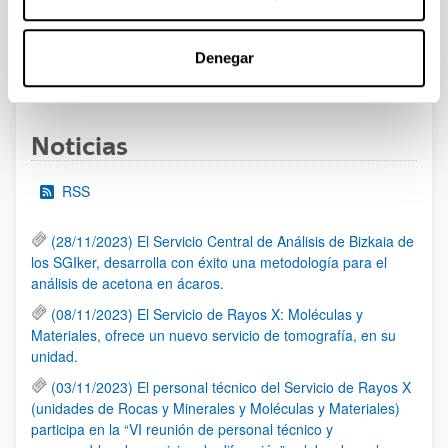
al 30/07/2026 (ambos incluídos)
Denegar
1
2
3
...
95
Página
Página
Página
Páginas intermedias Use TAB 
Página
Noticias
RSS
(28/11/2023) El Servicio Central de Análisis de Bizkaia de
los SGIker, desarrolla con éxito una metodología para el
análisis de acetona en ácaros.
(08/11/2023) El Servicio de Rayos X: Moléculas y
Materiales, ofrece un nuevo servicio de tomografía, en su
unidad.
(03/11/2023) El personal técnico del Servicio de Rayos X
(unidades de Rocas y Minerales y Moléculas y Materiales)
participa en la “VI reunión de personal técnico y