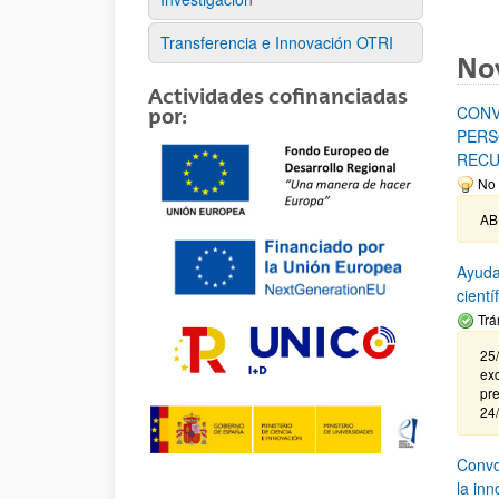
Transferencia e Innovación OTRI
No
Actividades cofinanciadas
CONV
por:
PERS
RECU
No 
AB
Ayuda
cient
Trá
25/
exc
pre
24
Convoc
la in