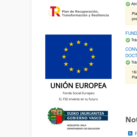
Abi
Pla
pr
FUND
Trá
CONV
DOCT
Trá
16/
Pla
Not