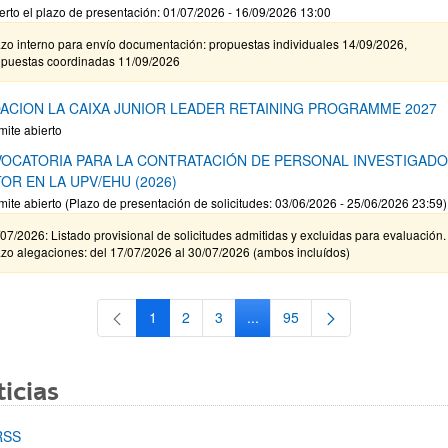
erto el plazo de presentación: 01/07/2026 - 16/09/2026 13:00
zo interno para envío documentación: propuestas individuales 14/09/2026,
opuestas coordinadas 11/09/2026
ACION LA CAIXA JUNIOR LEADER RETAINING PROGRAMME 2027
mite abierto
OCATORIA PARA LA CONTRATACIÓN DE PERSONAL INVESTIGAD
OR EN LA UPV/EHU (2026)
mite abierto (Plazo de presentación de solicitudes: 03/06/2026 - 25/06/2026 23:59)
07/2026: Listado provisional de solicitudes admitidas y excluidas para evaluación.
zo alegaciones: del 17/07/2026 al 30/07/2026 (ambos incluídos)
1
2
3
...
95
Página
Página
Página
Páginas intermedias Use TAB 
Página
icias
RSS