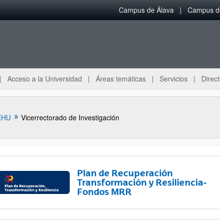
Campus de Álava
Campus de
Acceso a la Universidad
Áreas temáticas
Servicios
Direct
EHU
Vicerrectorado de Investigación
Plan de Recuperación
Transformación y Resiliencia-
Fondos MRR
ar subpáginas