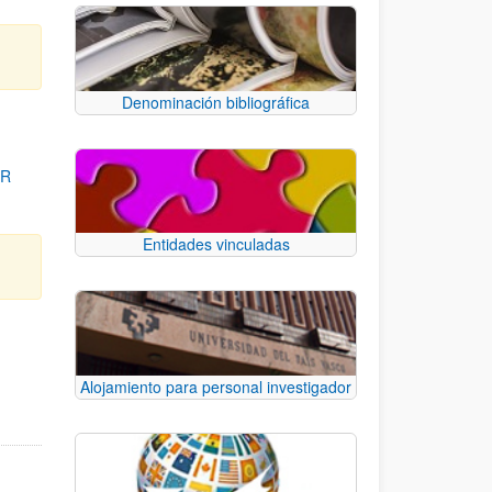
Denominación bibliográfica
OR
Entidades vinculadas
para desplazarse.
Alojamiento para personal investigador