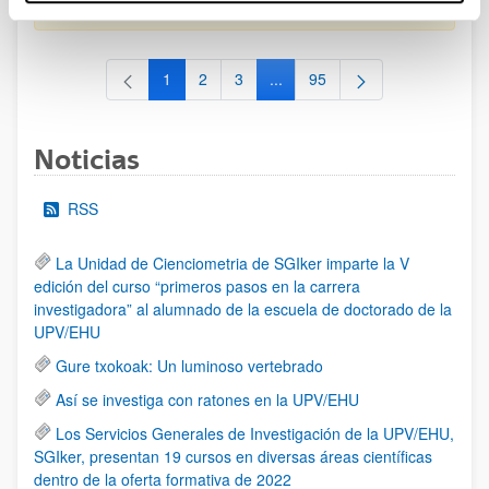
al 30/07/2026 (ambos incluídos)
1
2
3
...
95
Página
Página
Página
Páginas intermedias Use TAB 
Página
Noticias
RSS
La Unidad de Cienciometria de SGIker imparte la V
edición del curso “primeros pasos en la carrera
investigadora” al alumnado de la escuela de doctorado de la
UPV/EHU
Gure txokoak: Un luminoso vertebrado
Así se investiga con ratones en la UPV/EHU
Los Servicios Generales de Investigación de la UPV/EHU,
SGIker, presentan 19 cursos en diversas áreas científicas
dentro de la oferta formativa de 2022