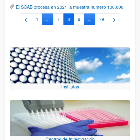
El SCAB procesa en 2021 la muestra numero 100.000
1
...
7
8
9
...
79
Página
Páginas intermedias Use TAB para desplazars
Página
Página
Página
Páginas intermedias Use
Página
Institutos
Centros de Investigación