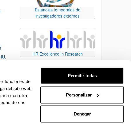
Estancias temporales de
e
investigadores externos
)
HR Excellence in Research
EHU,
Permitir todas
er funciones de
ga del sitio web
Personalizar
arla con otra
e TAB para desplazarse.
 hecho de sus
Denegar
EHU