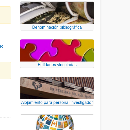
Denominación bibliográfica
OR
Entidades vinculadas
para desplazarse.
Alojamiento para personal investigador