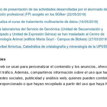
to de presentación de las actividades desarrolladas por el alumnado d
ción profesional (FP) acogido en los SGIker (22/05/2018)
naliza el curso de tratamiento multivariante de datos (16/05/2018)
s laboratorios del Servicio de Genómica (Unidad de Secuenciación y
ipado y Unidad de Expresión Génica) se han trasladado al Centro de
cnología Animal (edificio Maria Goyri - Campus de Bizkaia) (27/03/2018
ribel Arriortua, Catedrática de cristalografía y mineralogía de la UPV/
do galardonada con la insignia de oro del grupo especializado de
lografía y crecimiento cristalino (GE3C) (12/03/2018)
ies
ué pasa con el glifosato?. Pros y contras del uso de este herbicida
web se usan para personalizar el contenido y los anuncios, ofrec
3/2018)
el tráfico. Además, compartimos información sobre el uso que ha
1
...
13
14
15
...
79
edes sociales, publicidad y análisis web, quienes pueden combin
Página
Páginas intermedias Use TAB para desplazarse.
Página
Página
Página
Páginas intermedias Us
Página
proporcionado o que hayan recopilado a partir del uso que haya
pa
Ayuda