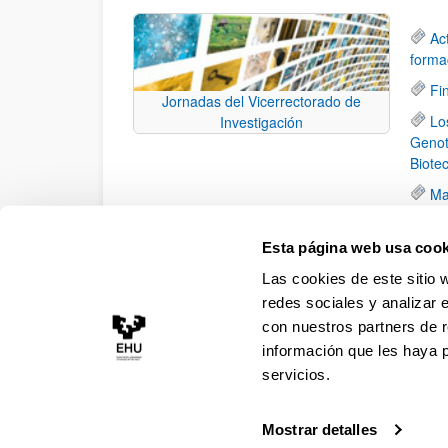
Ac
forma
Fi
Jornadas del Vicerrectorado de
Lo
Investigación
Genot
Biote
Ma
ha si
crista
Esta página web usa cook
¿Q
Las cookies de este sitio 
(12/0
redes sociales y analizar 
con nuestros partners de r
información que les haya 
servicios.
Mostrar detalles
Accesibilidad
Información legal
Contacto
Ma