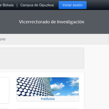
 Bizkaia
Campus de Gipuzkoa
Iniciar sesión
Vicerrectorado de Investigación
orio
Institutos