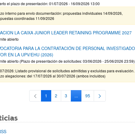
erto el plazo de presentación: 01/07/2026 - 16/09/2026 13:00
zo interno para envío documentación: propuestas individuales 14/09/2026,
opuestas coordinadas 11/09/2026
ACION LA CAIXA JUNIOR LEADER RETAINING PROGRAMME 2027
mite abierto
OCATORIA PARA LA CONTRATACIÓN DE PERSONAL INVESTIGAD
OR EN LA UPV/EHU (2026)
mite abierto (Plazo de presentación de solicitudes: 03/06/2026 - 25/06/2026 23:59)
07/2026: Listado provisional de solicitudes admitidas y excluidas para evaluación.
zo alegaciones: del 17/07/2026 al 30/07/2026 (ambos incluídos)
1
2
3
...
95
Página
Página
Página
Páginas intermedias Use TAB 
Página
icias
RSS