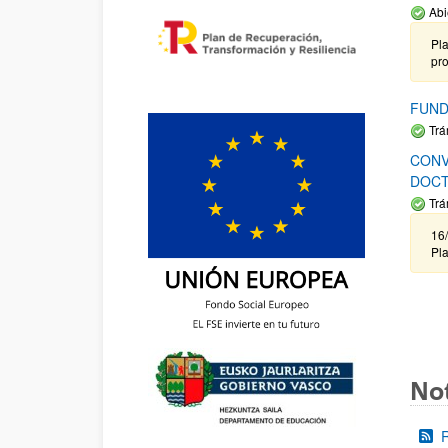
Abi
Pla
pr
FUND
Trá
CONV
DOCT
Trá
16/
Pla
Not