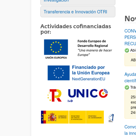
Transferencia e Innovación OTRI
No
Actividades cofinanciadas
CONV
por:
PERS
RECU
Abi
AB
Ayuda
cient
Trá
25/
exc
pre
24
Convoc
la in