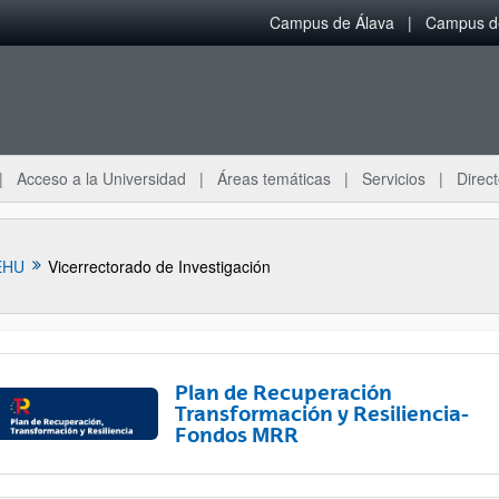
Campus de Álava
Campus de
Acceso a la Universidad
Áreas temáticas
Servicios
Direct
EHU
Vicerrectorado de Investigación
Plan de Recuperación
Transformación y Resiliencia-
Fondos MRR
ar subpáginas