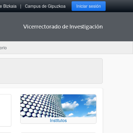
 Bizkaia
Campus de Gipuzkoa
Iniciar sesión
Vicerrectorado de Investigación
orio
Institutos