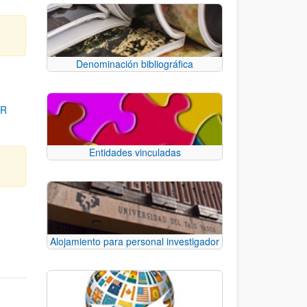
Denominación bibliográfica
OR
Entidades vinculadas
para desplazarse.
Alojamiento para personal investigador