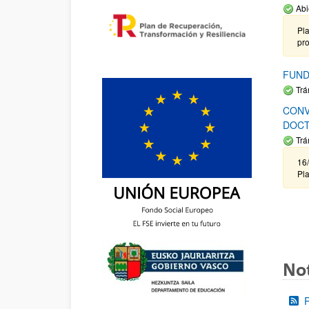
Abi
Pla
pr
FUND
Trá
CONV
DOCT
Trá
16/
Pla
Not