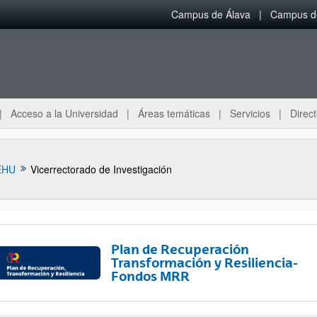
Campus de Álava
Campus de
Acceso a la Universidad
Áreas temáticas
Servicios
Direct
EHU
Vicerrectorado de Investigación
Plan de Recuperación
Transformación y Resiliencia-
Fondos MRR
ar subpáginas