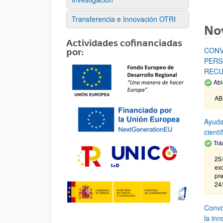
Transferencia e Innovación OTRI
No
Actividades cofinanciadas
CONV
por:
PERS
RECU
Abi
AB
Ayuda
cient
Trá
25/
exc
pre
24
Convoc
la in