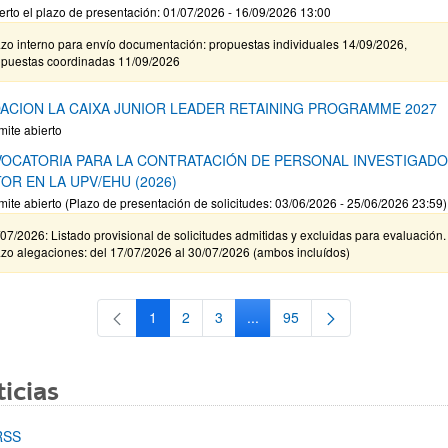
erto el plazo de presentación: 01/07/2026 - 16/09/2026 13:00
zo interno para envío documentación: propuestas individuales 14/09/2026,
opuestas coordinadas 11/09/2026
ACION LA CAIXA JUNIOR LEADER RETAINING PROGRAMME 2027
mite abierto
OCATORIA PARA LA CONTRATACIÓN DE PERSONAL INVESTIGAD
OR EN LA UPV/EHU (2026)
mite abierto (Plazo de presentación de solicitudes: 03/06/2026 - 25/06/2026 23:59)
07/2026: Listado provisional de solicitudes admitidas y excluidas para evaluación.
zo alegaciones: del 17/07/2026 al 30/07/2026 (ambos incluídos)
1
2
3
...
95
Página
Página
Página
Páginas intermedias Use TAB 
Página
icias
RSS