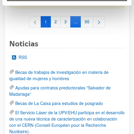
al 30/07/2026 (ambos incluídos)
1
2
3
...
95
Página
Página
Página
Páginas intermedias Use TAB 
Página
Noticias
RSS
Becas de trabajos de investigación en materia de
igualdad de mujeres y hombres
Ayudas para contratos predoctorales "Salvador de
Madariaga"
Becas de La Caixa para estudios de posgrado
El Servicio Láser de la UPV/EHU participa en el desarrollo
de una nueva técnica de caracterización en colaboración
con el CERN (Conseil Européen pour la Recherche
Nucléaire).