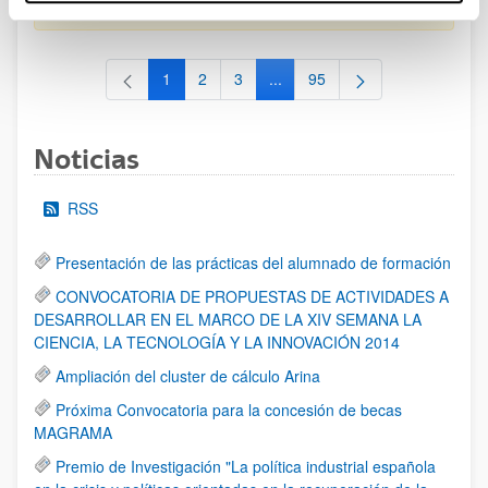
al 30/07/2026 (ambos incluídos)
1
2
3
...
95
Página
Página
Página
Páginas intermedias Use TAB 
Página
Noticias
RSS
Presentación de las prácticas del alumnado de formación
CONVOCATORIA DE PROPUESTAS DE ACTIVIDADES A
DESARROLLAR EN EL MARCO DE LA XIV SEMANA LA
CIENCIA, LA TECNOLOGÍA Y LA INNOVACIÓN 2014
Ampliación del cluster de cálculo Arina
Próxima Convocatoria para la concesión de becas
MAGRAMA
Premio de Investigación "La política industrial española