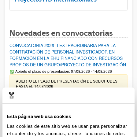
Novedades en convocatorias
CONVOCATORIA 2026- I EXTRAORDINARIA PARA LA
CONTRATACIÓN DE PERSONAL INVESTIGADOR EN
FORMACIÓN EN LA EHU FINANCIADO CON RECURSOS
PROPIOS DE UN GRUPO/PROYECTO DE INVESTIGACIÓN
Abierto el plazo de presentación: 07/08/2026 - 14/08/2026
ABIERTO EL PLAZO DE PRESENTACIÓN DE SOLICITUDES
HASTA EL 14/08/2026
Ayudas para financiación de la adquisición y renovación de
infraestructura científica y fondos bibliográficos en la
UPV/EHU 2026
Esta página web usa cookies
Trámite abierto
Las cookies de este sitio web se usan para personalizar
25/03/2026: Corrección de errores del listado provisional de
el contenido y los anuncios, ofrecer funciones de redes
solicitudes admitidas y excluidas. 23/03/2026: Relación