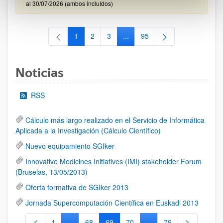
al 30/07/2026 (ambos incluídos)
1
2
3
...
95
Página
Página
Página
Páginas intermedias Use TAB 
Página
Noticias
RSS
Cálculo más largo realizado en el Servicio de Informática
Aplicada a la Investigación (Cálculo Científico)
Nuevo equipamiento SGIker
Innovative Medicines Initiatives (IMI) stakeholder Forum
(Bruselas, 13/05/2013)
Oferta formativa de SGIker 2013
Jornada Supercomputación Científica en Euskadi 2013
1
...
68
69
70
...
79