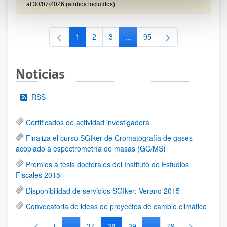
al 30/07/2026 (ambos incluídos)
1
2
3
...
95
Página
Página
Página
Páginas intermedias Use TAB 
Página
Noticias
RSS
Certificados de actividad investigadora
Finaliza el curso SGIker de Cromatografía de gases
acoplado a espectrometría de masas (GC/MS)
Premios a tesis doctorales del Instituto de Estudios
Fiscales 2015
Disponibilidad de servicios SGIker: Verano 2015
Convocatoria de ideas de proyectos de cambio climático
1
...
37
38
39
...
79