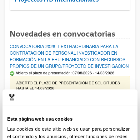
Novedades en convocatorias
CONVOCATORIA 2026- I EXTRAORDINARIA PARA LA
CONTRATACIÓN DE PERSONAL INVESTIGADOR EN
FORMACIÓN EN LA EHU FINANCIADO CON RECURSOS
PROPIOS DE UN GRUPO/PROYECTO DE INVESTIGACIÓN
Abierto el plazo de presentación: 07/08/2026 - 14/08/2026
ABIERTO EL PLAZO DE PRESENTACIÓN DE SOLICITUDES
HASTA EL 14/08/2026
Ayudas para financiación de la adquisición y renovación de
infraestructura científica y fondos bibliográficos en la
UPV/EHU 2026
Esta página web usa cookies
Trámite abierto
Las cookies de este sitio web se usan para personalizar
25/03/2026: Corrección de errores del listado provisional de
el contenido y los anuncios, ofrecer funciones de redes
solicitudes admitidas y excluidas. 23/03/2026: Relación