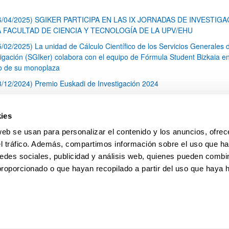
6/04/2025) SGIKER PARTICIPA EN LAS IX JORNADAS DE INVESTIG
A FACULTAD DE CIENCIA Y TECNOLOGÍA DE LA UPV/EHU
5/02/2025) La unidad de Cálculo Científico de los Servicios Generales 
tigación (SGIker) colabora con el equipo de Fórmula Student Bizkaia en
o de su monoplaza
3/12/2024) Premio Euskadi de Investigación 2024
4/12/2024) Los Servicios Generales de investigación de la UPV/EHU
guen la cofinanciación de los fondos FEDER para la adquisición de seis
ies
amientos científico-tecnológicos
web se usan para personalizar el contenido y los anuncios, ofrec
rtal de Servicios
el tráfico. Además, compartimos información sobre el uso que ha
1
2
3
...
79
edes sociales, publicidad y análisis web, quienes pueden combin
Página
Página
Página
Páginas intermedias Use TAB 
Página
proporcionado o que hayan recopilado a partir del uso que haya
pa
Ayuda