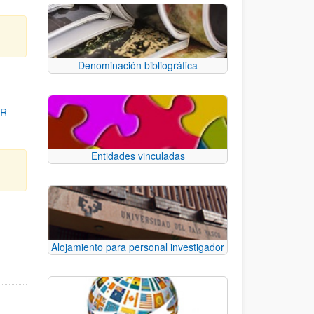
Denominación bibliográfica
OR
Entidades vinculadas
para desplazarse.
Alojamiento para personal investigador