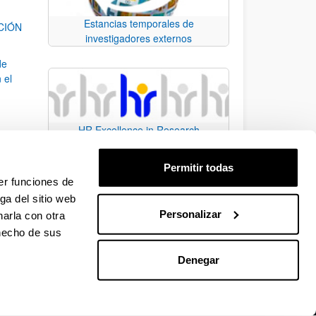
Estancias temporales de
ACIÓN
investigadores externos
de
 el
HR Excellence in Research
Permitir todas
er funciones de
ga del sitio web
Personalizar
arla con otra
para desplazarse.
 hecho de sus
Denegar
EHU