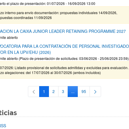
erto el plazo de presentación: 01/07/2026 - 16/09/2026 13:00
zo interno para envío documentación: propuestas individuales 14/09/2026,
opuestas coordinadas 11/09/2026
ACION LA CAIXA JUNIOR LEADER RETAINING PROGRAMME 2027
mite abierto
OCATORIA PARA LA CONTRATACIÓN DE PERSONAL INVESTIGAD
OR EN LA UPV/EHU (2026)
mite abierto (Plazo de presentación de solicitudes: 03/06/2026 - 25/06/2026 23:59)
07/2026: Listado provisional de solicitudes admitidas y excluidas para evaluación.
zo alegaciones: del 17/07/2026 al 30/07/2026 (ambos incluídos)
1
2
3
...
95
Página
Página
Página
Páginas intermedias Use TAB 
Página
icias
RSS