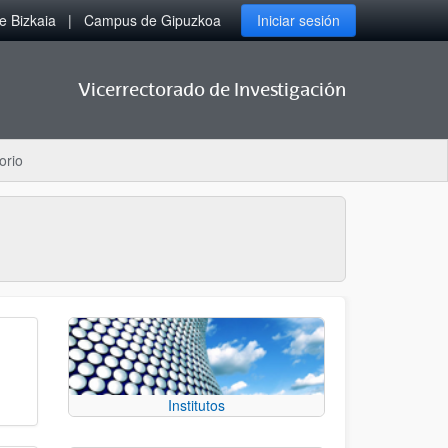
 Bizkaia
Campus de Gipuzkoa
Iniciar sesión
Vicerrectorado de Investigación
orio
Institutos