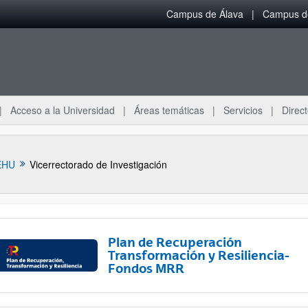
Campus de Álava
Campus de
Acceso a la Universidad
Áreas temáticas
Servicios
Direct
EHU
Vicerrectorado de Investigación
Plan de Recuperación
Transformación y Resiliencia-
Fondos MRR
ar subpáginas