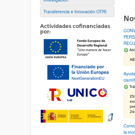
Transferencia e Innovación OTRI
No
Actividades cofinanciadas
CONV
por:
PERS
RECU
Abi
AB
Ayuda
cient
Trá
25/
exc
pre
24
Convoc
la in