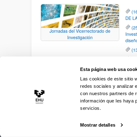
(1
DE L
(2
Jornadas del Vicerrectorado de
Inves
Investigación
diseñ
(1
(0
consi
Esta página web usa cook
equip
Las cookies de este sitio 
Po
redes sociales y analizar 
con nuestros partners de r
información que les haya 
servicios.
Mostrar detalles
Accesibilidad
Información legal
Contacto
Ma