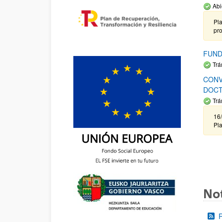
Abi
Pla
pr
FUND
Trá
CONV
DOCT
Trá
16/
Pla
Not