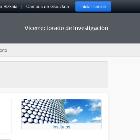
 Bizkaia
Campus de Gipuzkoa
Iniciar sesión
Vicerrectorado de Investigación
orio
Institutos