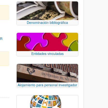
Denominación bibliográfica
OR
Entidades vinculadas
para desplazarse.
Alojamiento para personal investigador