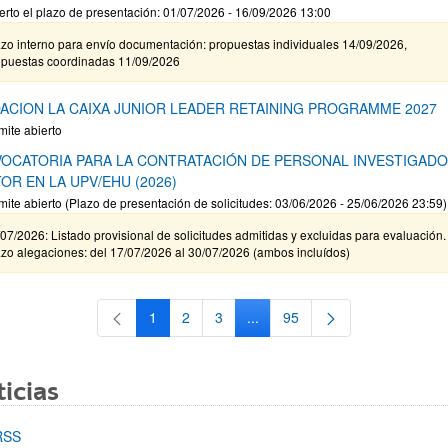
erto el plazo de presentación: 01/07/2026 - 16/09/2026 13:00
zo interno para envío documentación: propuestas individuales 14/09/2026,
opuestas coordinadas 11/09/2026
ACION LA CAIXA JUNIOR LEADER RETAINING PROGRAMME 2027
mite abierto
OCATORIA PARA LA CONTRATACIÓN DE PERSONAL INVESTIGAD
OR EN LA UPV/EHU (2026)
mite abierto (Plazo de presentación de solicitudes: 03/06/2026 - 25/06/2026 23:59)
07/2026: Listado provisional de solicitudes admitidas y excluidas para evaluación.
zo alegaciones: del 17/07/2026 al 30/07/2026 (ambos incluídos)
1
2
3
...
95
Página
Página
Página
Páginas intermedias Use TAB 
Página
icias
RSS