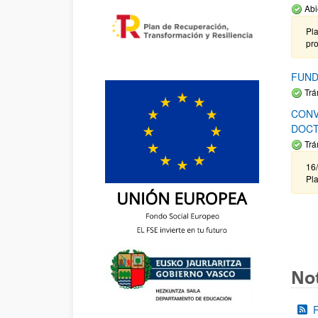
Abi
Pla
pr
FUND
Trá
CONV
DOCT
Trá
16/
Pla
Not