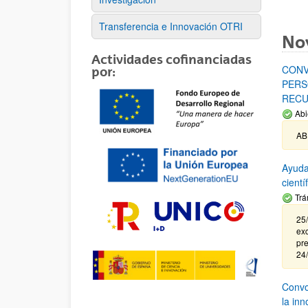
Transferencia e Innovación OTRI
No
Actividades cofinanciadas
CONV
por:
PERS
RECU
Abi
AB
Ayuda
cient
Trá
25/
exc
pre
24
Convoc
la in