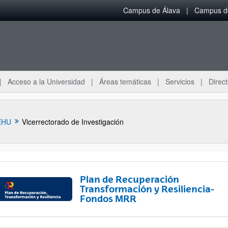
Campus de Álava
Campus de
Acceso a la Universidad
Áreas temáticas
Servicios
Direct
EHU
Vicerrectorado de Investigación
Plan de Recuperación
Transformación y Resiliencia-
Fondos MRR
ar subpáginas