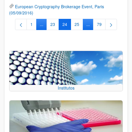
European Cryptography Brokerage Event, Paris
(05/09/2016)
1
...
23
24
25
...
79
Página
Páginas intermedias Use TAB para desplazarse.
Página
Página
Página
Páginas intermedias Us
Página
Institutos