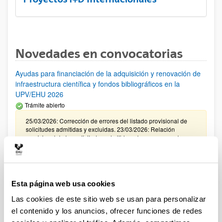
Novedades en convocatorias
Ayudas para financiación de la adquisición y renovación de
infraestructura científica y fondos bibliográficos en la
UPV/EHU 2026
Trámite abierto
25/03/2026: Corrección de errores del listado provisional de
solicitudes admitidas y excluidas. 23/03/2026: Relación
provisional de las solicitudes admitidas y las que presentan
algún aspecto a subsanar. Plazo de presentación de
alegaciones: del 24/03/2026 al 09/04/2026 (ambos incluídos)
Convocatoria de ayudas para el fomento de la cultura
Esta página web usa cookies
científica, tecnológica y de la innovación (FECYT) 2026
Abierto el plazo de presentación: 01/07/2026 - 16/09/2026 13:00
Las cookies de este sitio web se usan para personalizar
el contenido y los anuncios, ofrecer funciones de redes
Plazo interno para envío documentación: propuestas