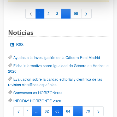
1
2
3
...
95
Página
Página
Página
Páginas intermedias Use TAB 
Página
Noticias
RSS
Ayudas a la Investigación de la Cátedra Real Madrid
Ficha informativa sobre Igualdad de Género en Horizonte
2020
Evaluación sobre la calidad editorial y científica de las
revistas científicas españolas
Convocatorias HORIZON2020
INFODAY HORIZONTE 2020
1
...
62
63
64
...
79
Página
Páginas intermedias Use TAB para desplazarse.
Página
Página
Página
Páginas intermedias Us
Página