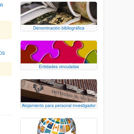
OR
Denominación bibliográfica
OS
Entidades vinculadas
para desplazarse.
Alojamiento para personal investigador