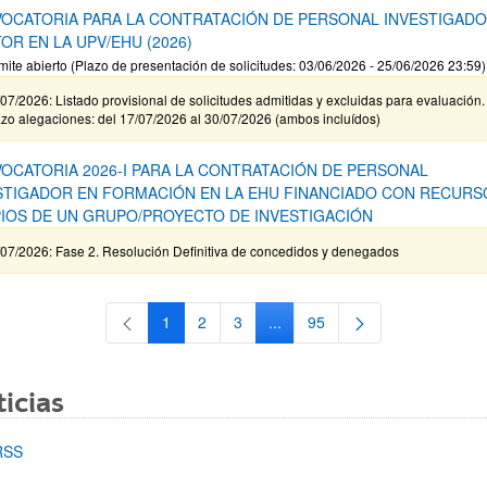
OCATORIA PARA LA CONTRATACIÓN DE PERSONAL INVESTIGAD
OR EN LA UPV/EHU (2026)
mite abierto (Plazo de presentación de solicitudes: 03/06/2026 - 25/06/2026 23:59)
07/2026: Listado provisional de solicitudes admitidas y excluidas para evaluación.
zo alegaciones: del 17/07/2026 al 30/07/2026 (ambos incluídos)
OCATORIA 2026-I PARA LA CONTRATACIÓN DE PERSONAL
STIGADOR EN FORMACIÓN EN LA EHU FINANCIADO CON RECURS
IOS DE UN GRUPO/PROYECTO DE INVESTIGACIÓN
/07/2026: Fase 2. Resolución Definitiva de concedidos y denegados
1
2
3
...
95
Página
Página
Página
Páginas intermedias Use TAB 
Página
icias
RSS