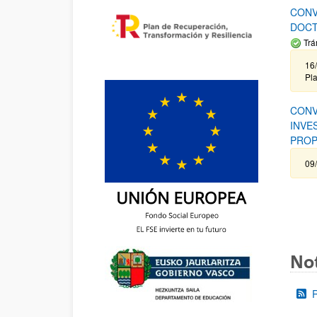
CONV
DOCT
Trá
16/
Pla
CONV
INVE
PROP
09
Not