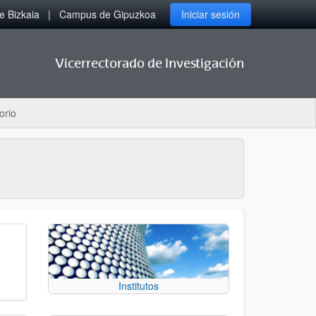
 Bizkaia
Campus de Gipuzkoa
Iniciar sesión
Vicerrectorado de Investigación
orio
Institutos