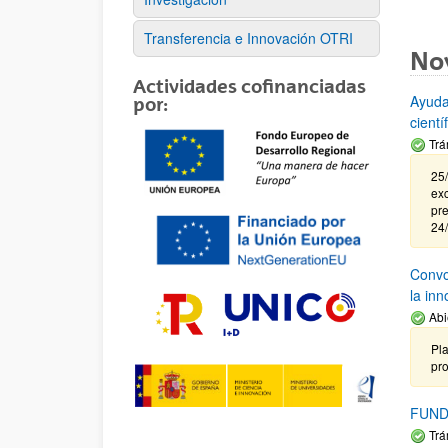
Transferencia e Innovación OTRI
No
Actividades cofinanciadas
Ayuda
por:
cient
Trá
25/
exc
pre
24
Convoc
la in
Abi
Pla
pr
FUND
Trá