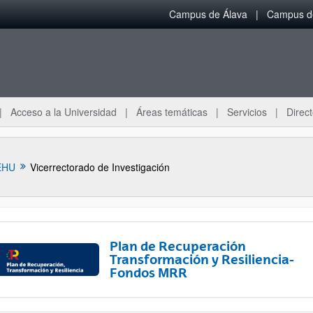
Campus de Álava
Campus de
Acceso a la Universidad
Áreas temáticas
Servicios
Direct
EHU
Vicerrectorado de Investigación
Plan de Recuperación
Transformación y Resiliencia-
Fondos MRR
ar subpáginas