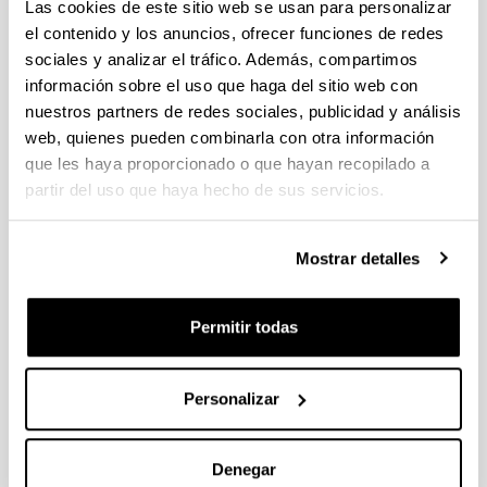
individuales 14/09/2026, propuestas coordinadas 11/09/2026
Las cookies de este sitio web se usan para personalizar
el contenido y los anuncios, ofrecer funciones de redes
FUNDACION LA CAIXA JUNIOR LEADER RETAINING
sociales y analizar el tráfico. Además, compartimos
PROGRAMME 2027
información sobre el uso que haga del sitio web con
Trámite abierto
nuestros partners de redes sociales, publicidad y análisis
CONVOCATORIA PARA LA CONTRATACIÓN DE
web, quienes pueden combinarla con otra información
PERSONAL INVESTIGADOR DOCTOR EN LA UPV/EHU
que les haya proporcionado o que hayan recopilado a
(2026)
partir del uso que haya hecho de sus servicios.
Trámite abierto (Plazo de presentación de solicitudes: 03/06/2026 -
25/06/2026 23:59)
Mostrar detalles
16/07/2026: Listado provisional de solicitudes admitidas y
excluidas para evaluación. Plazo alegaciones: del 17/07/2026
al 30/07/2026 (ambos incluídos)
Permitir todas
CONVOCATORIA 2026-I PARA LA CONTRATACIÓN DE
PERSONAL INVESTIGADOR EN FORMACIÓN EN LA EHU
FINANCIADO CON RECURSOS PROPIOS DE UN
Personalizar
GRUPO/PROYECTO DE INVESTIGACIÓN
09/07/2026: Fase 2. Resolución Definitiva de concedidos y
Denegar
denegados