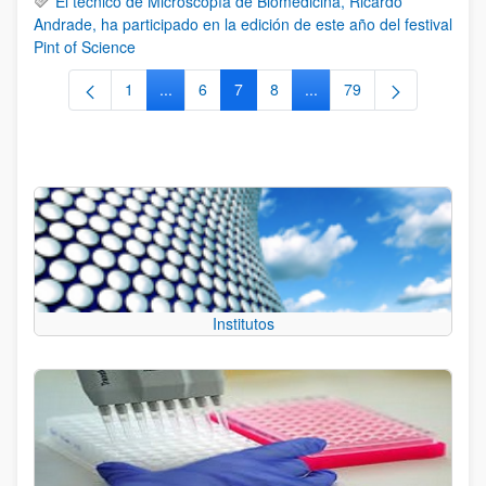
El técnico de Microscopía de Biomedicina, Ricardo
Andrade, ha participado en la edición de este año del festival
Pint of Science
1
...
6
7
8
...
79
Página
Páginas intermedias Use TAB para desplazars
Página
Página
Página
Páginas intermedias Use
Página
Institutos