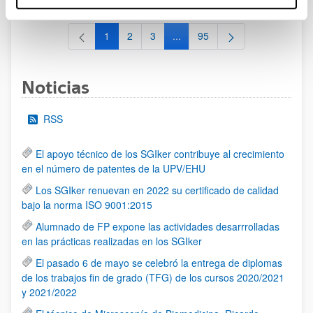
1
2
3
...
95
Página
Página
Página
Páginas intermedias Use TAB 
Página
Noticias
RSS
El apoyo técnico de los SGIker contribuye al crecimiento
en el número de patentes de la UPV/EHU
Los SGIker renuevan en 2022 su certificado de calidad
bajo la norma ISO 9001:2015
Alumnado de FP expone las actividades desarrrolladas
en las prácticas realizadas en los SGIker
El pasado 6 de mayo se celebró la entrega de diplomas
de los trabajos fin de grado (TFG) de los cursos 2020/2021
y 2021/2022