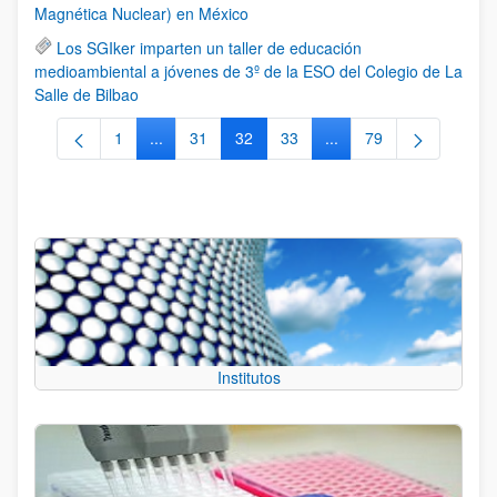
Magnética Nuclear) en México
Los SGIker imparten un taller de educación
medioambiental a jóvenes de 3º de la ESO del Colegio de La
Salle de Bilbao
1
...
31
32
33
...
79
Página
Páginas intermedias Use TAB para desplazarse.
Página
Página
Página
Páginas intermedias Us
Página
Institutos