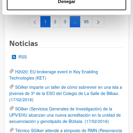
Denegar
al 30/07/2026 (ambos incluídos)
1
2
3
...
95
Página
Página
Página
Páginas intermedias Use TAB 
Página
Noticias
RSS
H2020: EU brokerage event in Key Enabling
Technologies (KET)
SGIker imparte un taller de cómo sobrevivir en una isla a
jóvenes de 3º de la ESO del Colegio de La Salle de Bilbao.
(17/02/2016)
SGIker (Servicios Generales de Investigación) de la
UPV/EHU alcanzan una nueva acreditación en la unidad de
secuenciación y genotipado de BIzkaia. (17/02/2016)
Técnico SGIker atiende a simposio de RMN (Resonancia