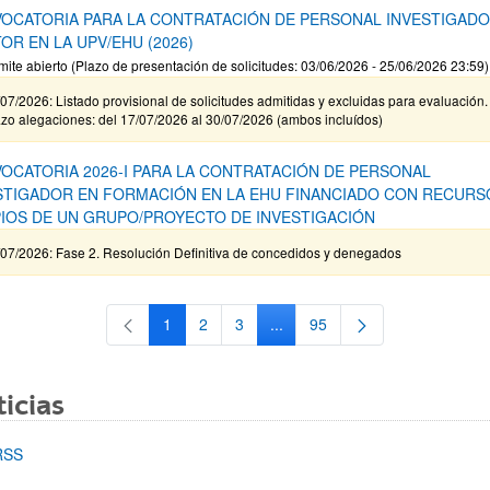
OCATORIA PARA LA CONTRATACIÓN DE PERSONAL INVESTIGAD
OR EN LA UPV/EHU (2026)
mite abierto (Plazo de presentación de solicitudes: 03/06/2026 - 25/06/2026 23:59)
07/2026: Listado provisional de solicitudes admitidas y excluidas para evaluación.
zo alegaciones: del 17/07/2026 al 30/07/2026 (ambos incluídos)
OCATORIA 2026-I PARA LA CONTRATACIÓN DE PERSONAL
STIGADOR EN FORMACIÓN EN LA EHU FINANCIADO CON RECURS
IOS DE UN GRUPO/PROYECTO DE INVESTIGACIÓN
/07/2026: Fase 2. Resolución Definitiva de concedidos y denegados
1
2
3
...
95
Página
Página
Página
Páginas intermedias Use TAB 
Página
icias
RSS