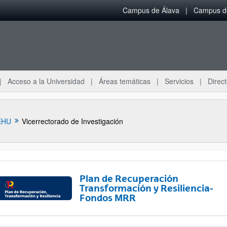
Campus de Álava
Campus de
Acceso a la Universidad
Áreas temáticas
Servicios
Direct
EHU
Vicerrectorado de Investigación
Plan de Recuperación
Transformación y Resiliencia-
Fondos MRR
ar subpáginas