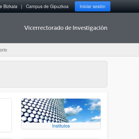
 Bizkaia
Campus de Gipuzkoa
Iniciar sesión
Vicerrectorado de Investigación
orio
Institutos