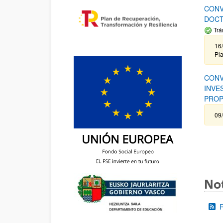
CONV
DOCT
Trá
16/
Pla
CONV
INVE
PROP
09
Not