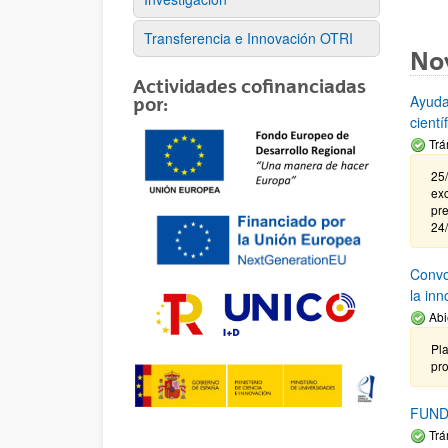
Transferencia e Innovación OTRI
No
Actividades cofinanciadas
Ayuda
por:
cient
Trá
25/
exc
pre
24
Convoc
la in
Abi
Pla
pr
FUND
Trá