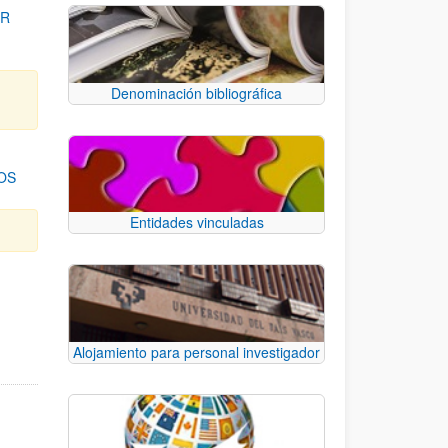
OR
Denominación bibliográfica
OS
Entidades vinculadas
para desplazarse.
Alojamiento para personal investigador