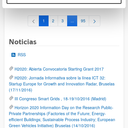
al 30/07/2026 (ambos incluídos)
1
2
3
...
95
Página
Página
Página
Páginas intermedias Use TAB 
Página
Noticias
RSS
H2020: Abierta Convocatoria Starting Grant 2017
H2020: Jornada Informativa sobre la línea ICT 32:
Startup Europe for Growth and Innovation Radar, Bruselas
(17/11/2016)
III Congreso Smart Grids , 18-19/10/2016 (Madrid)
Horizon 2020 Information Day on the Research Public-
Private Partnerships (Factories of the Future; Energy-
efficient Buildings; Sustainable Process Industry; European
Green Vehicles Initiative) Bruselas (14/10/2016)