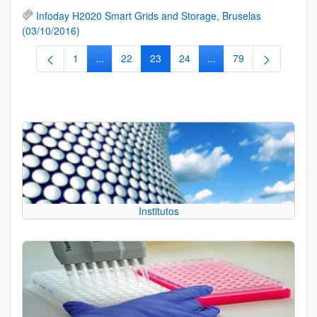
Infoday H2020 Smart Grids and Storage, Bruselas
(03/10/2016)
1
...
22
23
24
...
79
Página
Páginas intermedias Use TAB para desplazarse.
Página
Página
Página
Páginas intermedias Us
Página
Institutos