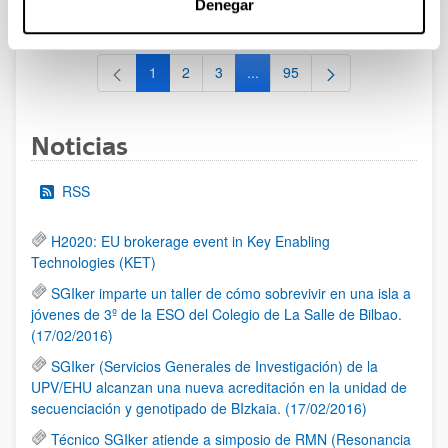
Denegar
al 30/07/2026 (ambos incluídos)
1
2
3
...
95
Página
Página
Página
Páginas intermedias Use TAB 
Página
Noticias
RSS
H2020: EU brokerage event in Key Enabling
Technologies (KET)
SGIker imparte un taller de cómo sobrevivir en una isla a
jóvenes de 3º de la ESO del Colegio de La Salle de Bilbao.
(17/02/2016)
SGIker (Servicios Generales de Investigación) de la
UPV/EHU alcanzan una nueva acreditación en la unidad de
secuenciación y genotipado de BIzkaia. (17/02/2016)
Técnico SGIker atiende a simposio de RMN (Resonancia