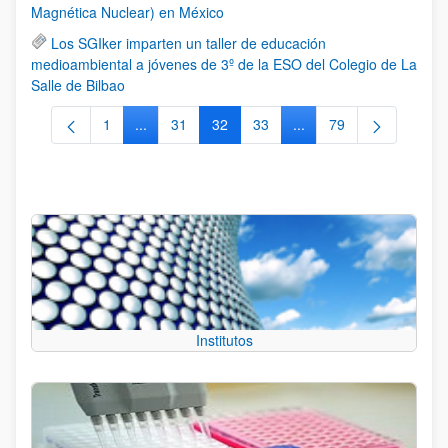
Magnética Nuclear) en México
Los SGIker imparten un taller de educación
medioambiental a jóvenes de 3º de la ESO del Colegio de La
Salle de Bilbao
1
...
31
32
33
...
79
Página
Páginas intermedias Use TAB para desplazarse.
Página
Página
Página
Páginas intermedias Us
Página
Institutos