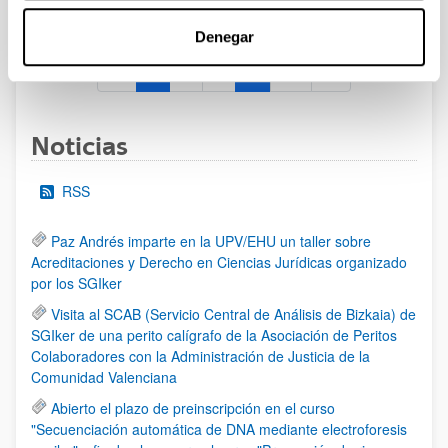
al 30/07/2026 (ambos incluídos)
Denegar
1
2
3
...
95
Página
Página
Página
Páginas intermedias Use TAB 
Página
Noticias
RSS
Paz Andrés imparte en la UPV/EHU un taller sobre
Acreditaciones y Derecho en Ciencias Jurídicas organizado
por los SGIker
Visita al SCAB (Servicio Central de Análisis de Bizkaia) de
SGIker de una perito calígrafo de la Asociación de Peritos
Colaboradores con la Administración de Justicia de la
Comunidad Valenciana
Abierto el plazo de preinscripción en el curso
"Secuenciación automática de DNA mediante electroforesis