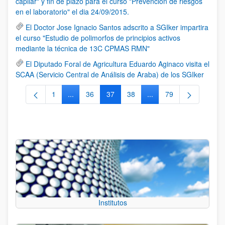
capilar" y fin de plazo para el curso "Prevención de riesgos
en el laboratorio" el dia 24/09/2015.
El Doctor Jose Ignacio Santos adscrito a SGIker impartira
el curso "Estudio de polimorfos de principios activos
mediante la técnica de 13C CPMAS RMN"
El Diputado Foral de Agricultura Eduardo Aginaco visita el
SCAA (Servicio Central de Análisis de Araba) de los SGIker
1
...
36
37
38
...
79
Página
Páginas intermedias Use TAB para desplazarse.
Página
Página
Página
Páginas intermedias Us
Página
Institutos